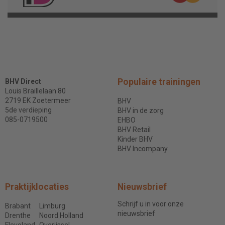
Populaire trainingen
BHV Direct
Louis Braillelaan 80
2719 EK Zoetermeer
BHV
5de verdieping
BHV in de zorg
085-0719500
EHBO
BHV Retail
Kinder BHV
BHV Incompany
Praktijklocaties
Nieuwsbrief
Schrijf u in voor onze
Brabant
Limburg
nieuwsbrief
Drenthe
Noord Holland
Flevoland
Overijssel