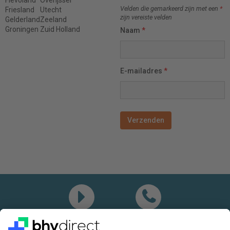
Velden die gemarkeerd zijn met een
*
Friesland
Utecht
zijn vereiste velden
Gelderland
Zeeland
Groningen
Zuid Holland
Naam
*
E-mailadres
*
Demo
Bel mij