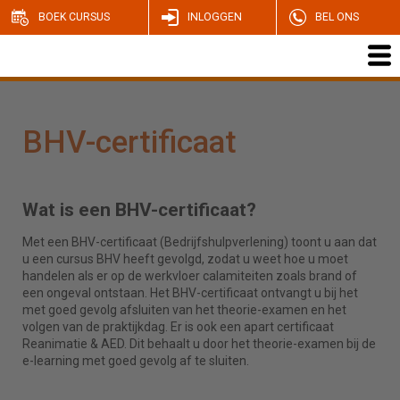
BOEK CURSUS
INLOGGEN
BEL ONS
BHV-certificaat
Wat is een BHV-certificaat?
Met een BHV-certificaat (Bedrijfshulpverlening) toont u aan dat
u een cursus BHV heeft gevolgd, zodat u weet hoe u moet
handelen als er op de werkvloer calamiteiten zoals brand of
een ongeval ontstaan. Het BHV-certificaat ontvangt u bij het
met goed gevolg afsluiten van het theorie-examen en het
volgen van de praktijkdag. Er is ook een apart certificaat
Reanimatie & AED. Dit behaalt u door het theorie-examen bij de
e-learning met goed gevolg af te sluiten.