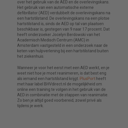
over het gebruik van de AED en de overlevingskans.
Het gebruik van een automatische externe
defibrillator (AED) verdubbelt de overlevingskans na
een hartstilstand. De overlevingskans na een plotse
hartstilstand is, sinds de AED op tal van plaatsen
beschikbaar is, gestegen van 9 naar 17 procent. Dat
heeft onderzoeker Jocelyn Berdowski van het
Academisch Medisch Centrum (AMC) in
Amsterdam vastgesteld in een onderzoek naar de
keten van hulpverlening bij een hartstilstand buiten
het ziekenhuis.
Wanneer je voor het eerst met een AED werkt, en je
weet niet hoe je moet reanimeren, is dat best eng
als iemand een hartstilstand krijgt.
PlusPort
heeft
met haar label BHVdirect.nl de mogelijkheid om
online een training te volgen in het gebruik van de
AED in combinatie met de stappen van reanimatie.
Zo ben je altijd goed voorbereid, zowel privé als
tijdens je werk.