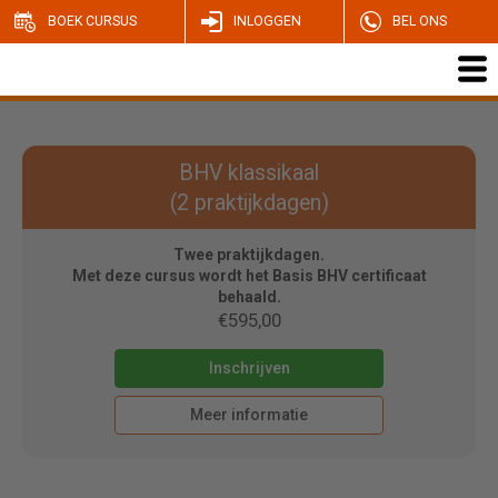
BOEK CURSUS
INLOGGEN
BEL ONS
BHV klassikaal
(2 praktijkdagen)
Twee praktijkdagen.
Met deze cursus wordt het Basis BHV certificaat
behaald.
€595,00
Inschrijven
Meer informatie