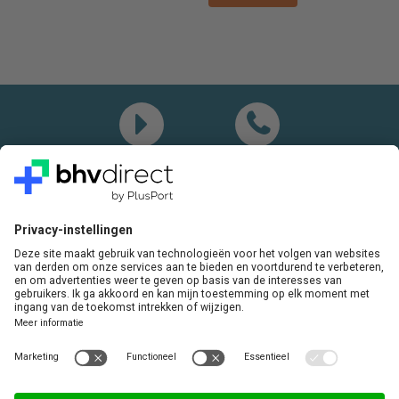
Demo
Bel mij
Vragen? Bel ons gerust:
+31(0)85 0719 500
of stuur ons een e-mail
LinkedIn