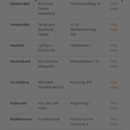
Amsterdam
Business
Business
Paasheuvelweg
Paasheuvelweg 35
Plan
Plan
Centre
Centre
35
route
route
Nederland
Nederland
Amsterdam
TerraCasa
TerraCasa
H.J.E.
H.J.E.
Plan
Plan
Business
Business
Wenkebachweg
Wenkebachweg
route
route
Centre
Centre
200
200
Haarlem
La Place –
La Place –
Fonteinlaan 1
Fonteinlaan 1
Plan
Plan
Dreefzicht
Dreefzicht
route
route
Heemskerk
NH Hotel
NH Hotel De
Marquettelaan
Marquettelaan 34
Plan
Plan
De
Marquette
34
route
route
Marquette
Hoofddorp
NH Hotel
NH Hotel
Kruisweg 495
Kruisweg 495
Plan
Plan
Schiphol
Schiphol Airport
route
route
Airport
Katwoude
Van der
Van der Valk
Wagenweg 1
Wagenweg 1
Plan
Plan
Valk Hotel
Hotel
route
route
Middenmeer
De
De Meerbaak
Proffessor ter
Proffessor ter
Plan
Plan
Meerbaak
Veenweg 4
Veenweg 4
route
route