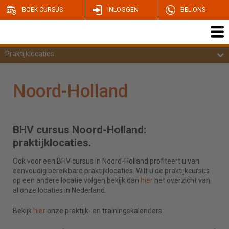
BOEK CURSUS
INLOGGEN
BEL ONS
Praktijklocaties
Noord-Holland
BHV cursus Noord-Holland:
praktijklocaties.
Ook voor een BHV cursus in Noord-Holland profiteert u van
eenvoudig bereikbare praktijklocaties. Wilt u de praktijkcursus
op een andere locatie volgen bekijk dan
hier
het overzicht van
al onze locaties in Nederland.
Bekijk
hier
onze praktijk- en trainingskalenders.