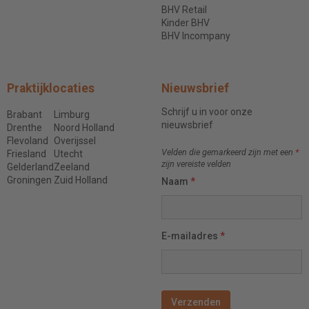
BHV Retail
Kinder BHV
BHV Incompany
Praktijklocaties
Nieuwsbrief
Schrijf u in voor onze
Brabant
Limburg
nieuwsbrief
Drenthe
Noord Holland
Flevoland
Overijssel
Velden die gemarkeerd zijn met een
*
Friesland
Utecht
zijn vereiste velden
Gelderland
Zeeland
Groningen
Zuid Holland
Naam
*
E-mailadres
*