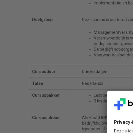
Implementatie en bor
Doelgroep
Deze cursus is bestemd voor
Managementverantwoo
Verantwoordelijk is 
bedrijfsnoodorganisat
De bedrijfsnoodorgan
Voorwaarde voor dee
Cursusduur
Drie lesdagen
Talen
Nederlands
Cursuspakket
Lesboek van het NIBH
3 lesdagen
Cursusinhoud
Als Hoofd BHV bent u belei
bedrijfshulpverlening in d
bijvoorbeeld het organiser