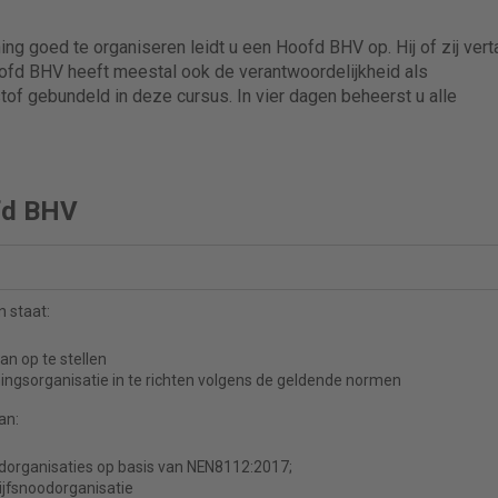
g goed te organiseren leidt u een Hoofd BHV op. Hij of zij verta
ofd BHV heeft meestal ook de verantwoordelijkheid als
f gebundeld in deze cursus. In vier dagen beheerst u alle
fd BHV
n staat:
an op te stellen
ningsorganisatie in te richten volgens de geldende normen
an:
oodorganisaties op basis van NEN8112:2017;
ijfsnoodorganisatie