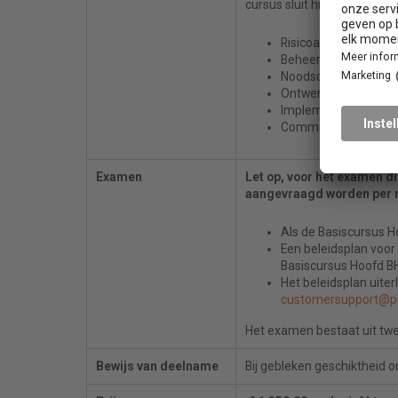
cursus sluit hierop aan do
Risicoanalyse
Beheersmaatregele
Noodscenario’s
Ontwerp van de bedr
Implementatie en bor
Communicatie met di
Examen
Let op, voor het examen d
aangevraagd worden per 
Als de Basiscursus H
Een beleidsplan voor
Basiscursus Hoofd B
​Het beleidsplan uit
customersupport@p
Het examen bestaat uit tw
Bewijs van deelname
Bij gebleken geschiktheid o