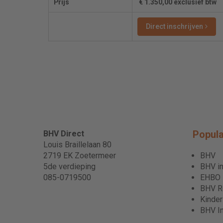
Prijs
€ 1.350,00 exclusief btw
Direct inschrijven
Popula
BHV Direct
Louis Braillelaan 80
2719 EK Zoetermeer
BHV
5de verdieping
BHV in
085-0719500
EHBO
BHV Re
Kinde
BHV I