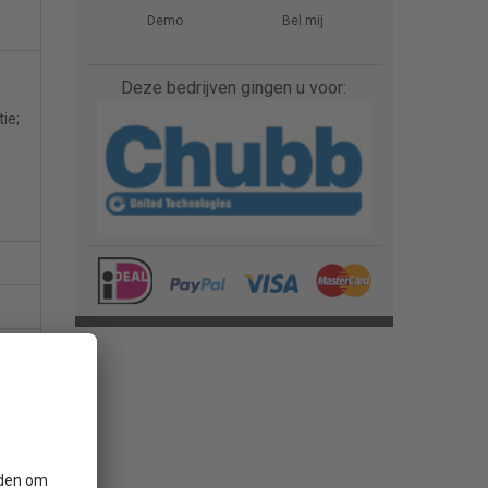
Demo
Bel mij
Deze bedrijven gingen u voor:
ie;