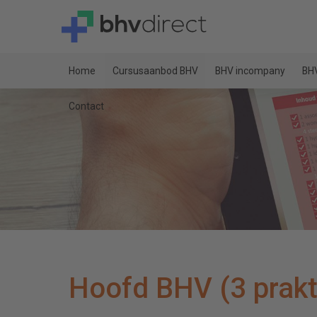
Home
Cursusaanbod BHV
BHV incompany
BHV
Contact
Hoofd BHV (3 prakt