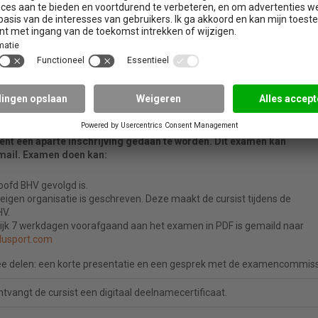
or onder andere aandacht te besteden aan:
n
ijfsnoodorganisatie
ing van het beleid
verse partijen
ient een aparte inschrijving gedaan te worden. Dit examen kan
mail. Examen doen kan:
oofd BHV gevolgd is.
 eigen organisatie is geschreven. Deze maakt de cursist tijdens de
HV.
erlijk 7 werkdagen voorafgaand aan het examen in PDF is gemaild naar
lusport.com
ee delen: een korte presentatie en een gesprek met de examencommiss
ntvangt de cursist een digitaal deelnamecertificaat.