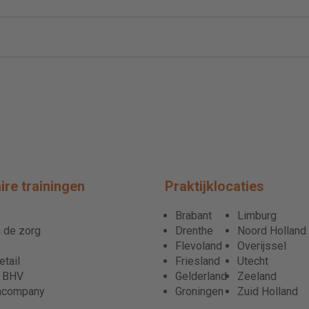
ire trainingen
Praktijklocaties
Brabant
Limburg
 de zorg
Drenthe
Noord Holland
Flevoland
Overijssel
tail
Friesland
Utecht
r BHV
Gelderland
Zeeland
ncompany
Groningen
Zuid Holland