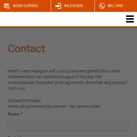
BOEK CURSUS
INLOGGEN
BEL ONS
Contact
Heeft u een vraag en wilt u terug worden gebeld door onze
medewerkers van customersupport? Vul dan het
onderstaande formulier in en wij nemen dezelfde dag contact
met u op.
Contactformulier
Velden die gemarkeerd zijn met een
*
zijn vereiste velden
Naam
*