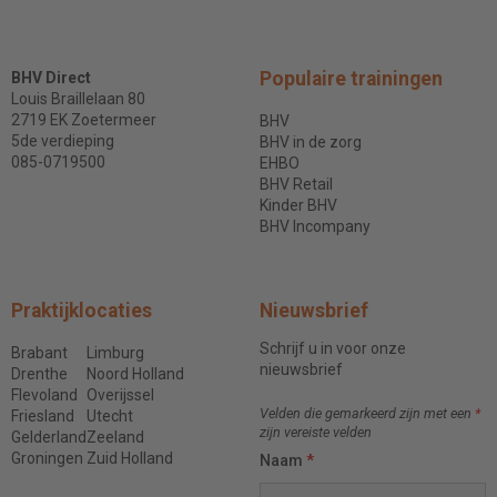
Populaire trainingen
BHV Direct
Louis Braillelaan 80
2719 EK Zoetermeer
BHV
5de verdieping
BHV in de zorg
085-0719500
EHBO
BHV Retail
Kinder BHV
BHV Incompany
Praktijklocaties
Nieuwsbrief
Schrijf u in voor onze
Brabant
Limburg
nieuwsbrief
Drenthe
Noord Holland
Flevoland
Overijssel
Velden die gemarkeerd zijn met een
*
Friesland
Utecht
zijn vereiste velden
Gelderland
Zeeland
Groningen
Zuid Holland
Naam
*