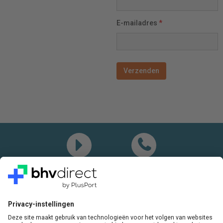
E-mailadres
*
Demo
Bel mij
Vragen? Bel ons gerust:
+31(0)85 0719 500
of stuur ons een e-mail