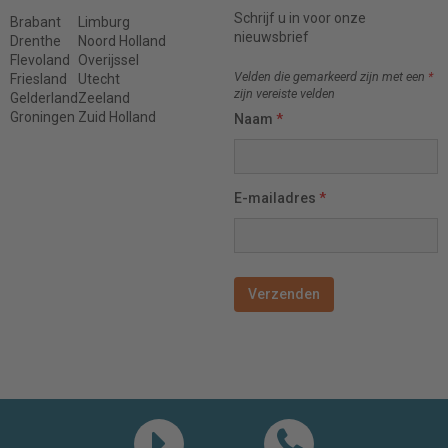
Schrijf u in voor onze
Brabant
Limburg
nieuwsbrief
Drenthe
Noord Holland
Flevoland
Overijssel
Velden die gemarkeerd zijn met een
*
Friesland
Utecht
zijn vereiste velden
Gelderland
Zeeland
Groningen
Zuid Holland
Naam
*
E-mailadres
*