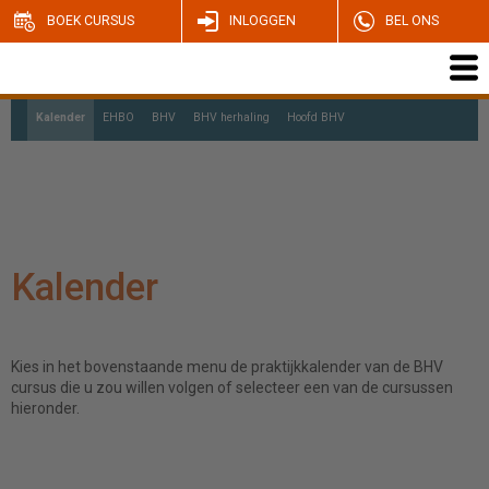
BOEK CURSUS
INLOGGEN
BEL ONS
Kalender
EHBO
BHV
BHV herhaling
Hoofd BHV
Ploegleider BHV
Coördinator BHV
Kalender
Kies in het bovenstaande menu de praktijkkalender van de BHV
cursus die u zou willen volgen of selecteer een van de cursussen
hieronder.