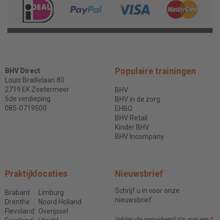
Populaire trainingen
BHV Direct
Louis Braillelaan 80
2719 EK Zoetermeer
BHV
5de verdieping
BHV in de zorg
085-0719500
EHBO
BHV Retail
Kinder BHV
BHV Incompany
Praktijklocaties
Nieuwsbrief
Schrijf u in voor onze
Brabant
Limburg
nieuwsbrief
Drenthe
Noord Holland
Flevoland
Overijssel
Velden die gemarkeerd zijn met een
*