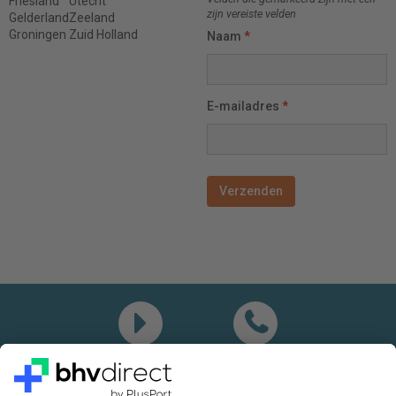
Friesland
Utecht
zijn vereiste velden
Gelderland
Zeeland
Groningen
Zuid Holland
Naam
*
E-mailadres
*
Demo
Bel mij