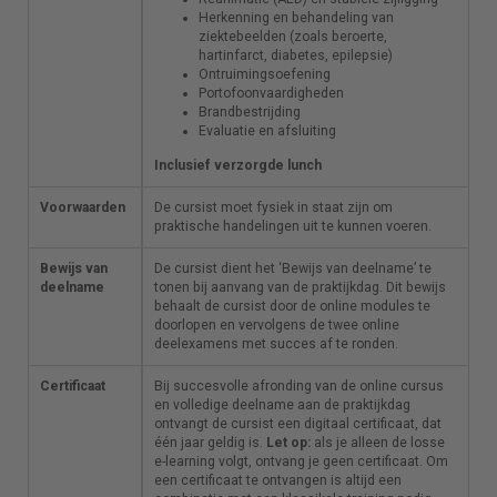
Herkenning en behandeling van
Herkenning en behandeling van
ziektebeelden (zoals beroerte,
ziektebeelden (zoals beroerte,
hartinfarct, diabetes, epilepsie)
hartinfarct, diabetes, epilepsie)
Ontruimingsoefening
Ontruimingsoefening
Portofoonvaardigheden
Portofoonvaardigheden
Brandbestrijding
Brandbestrijding
Evaluatie en afsluiting
Evaluatie en afsluiting
Inclusief verzorgde lunch
Inclusief verzorgde lunch
Voorwaarden
De cursist moet fysiek in staat zijn om
De cursist moet fysiek in staat zijn om
praktische handelingen uit te kunnen voeren.
praktische handelingen uit te kunnen voeren.
Bewijs van
De cursist dient het ‘Bewijs van deelname’ te
De cursist dient het ‘Bewijs van deelname’ te
deelname
tonen bij aanvang van de praktijkdag. Dit bewijs
tonen bij aanvang van de praktijkdag. Dit bewijs
behaalt de cursist door de online modules te
behaalt de cursist door de online modules te
doorlopen en vervolgens de twee online
doorlopen en vervolgens de twee online
deelexamens met succes af te ronden.
deelexamens met succes af te ronden.
Certificaat
Bij succesvolle afronding van de online cursus
Bij succesvolle afronding van de online cursus
en volledige deelname aan de praktijkdag
en volledige deelname aan de praktijkdag
ontvangt de cursist een digitaal certificaat, dat
ontvangt de cursist een digitaal certificaat, dat
één jaar geldig is
één jaar geldig is
.
.
Let op:
Let op:
als je alleen de losse
als je alleen de losse
e-learning volgt, ontvang je geen certificaat.
e-learning volgt, ontvang je geen certificaat. Om
Om een certificaat te ontvangen is altijd een
een certificaat te ontvangen is altijd een