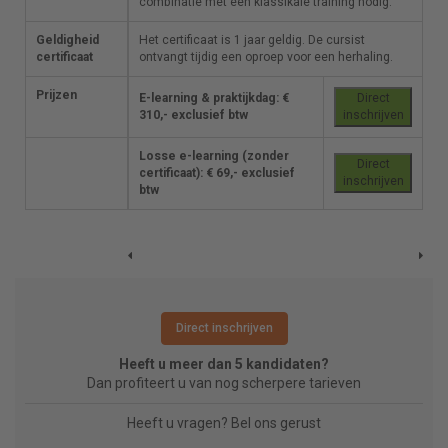
combinatie met een klassikale training nodig.
combinatie met een klassikale training nodig.
Geldigheid
Het certificaat is 1 jaar geldig.
Het certificaat is 1 jaar geldig.
De cursist
De cursist
certificaat
ontvangt tijdig een oproep voor een herhaling
ontvangt tijdig een oproep voor een herhaling
.
.
Prijzen
E-learning & praktijkdag: €
E-learning & praktijkdag: €
Direct
Direct
310,- exclusief btw
310,- exclusief btw
inschrijven
inschrijven
Losse e-learning (zonder
Losse e-learning (zonder
Direct
Direct
certificaat): € 69,- exclusief
certificaat): € 69,- exclusief
inschrijven
inschrijven
btw
btw
Direct inschrijven
Heeft u meer dan 5 kandidaten?
Dan profiteert u van nog scherpere tarieven
Heeft u vragen? Bel ons gerust