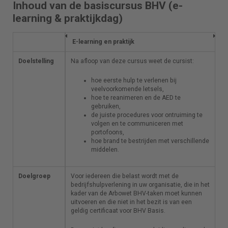
Inhoud van de basiscursus BHV (e-
learning & praktijkdag)
E-learning en praktijk
E-learning en praktijk
Doelstelling
Na afloop van deze cursus weet de cursist
Na afloop van deze cursus weet de cursist
:
:
hoe eerste hulp te verlenen bij
hoe eerste hulp te verlenen bij
veelvoorkomende letsels,
veelvoorkomende letsels,
hoe te reanimeren en de AED te
hoe te reanimeren en de AED te
gebruiken,
gebruiken,
de juiste procedures voor ontruiming te
de juiste procedures voor ontruiming te
volgen en te communiceren met
volgen en te communiceren met
portofoons,
portofoons,
hoe brand te bestrijden met
hoe brand te bestrijden met verschillende
verschillende middelen.
middelen.
Doelgroep
Voor iedereen die belast wordt met de
Voor iedereen die belast wordt met de
bedrijfshulpverlening in uw organisatie, die in
bedrijfshulpverlening in uw organisatie, die in het
het kader van de Arbowet BHV-taken moet
kader van de Arbowet BHV-taken moet kunnen
kunnen uitvoeren en die niet in het bezit is van
uitvoeren en die niet in het bezit is van een
een geldig certificaat voor BHV Basis
geldig certificaat voor BHV Basis
.
.