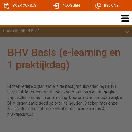
BOEK CURSUS
INLOGGEN
BEL ONS
Cursusaanbod BHV
BHV Basis (e-learning en
1 praktijkdag)
Binnen iedere organisatie is de bedrijfshulpverlening (BHV)
verplicht. Iedereen moet goed voorbereid zijn op mogelijke
ongevallen, brand en ontruiming. Daarom is het noodzakelijk de
BHV-organisatie goed op orde te houden. Dat kan met onze
klassikale cursus of onze combinatie online cursus &
praktijkcursus
.