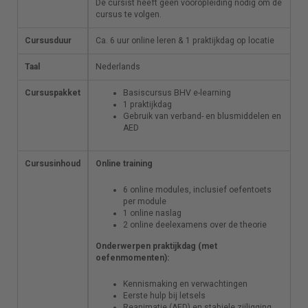
De cursist heeft geen vooropleiding nodig om
De cursist heeft geen vooropleiding nodig om de
de cursus te volgen.
cursus te volgen.
Cursusduur
Ca. 6 uur online leren & 1 praktijkdag op locatie
Ca. 6 uur online leren & 1 praktijkdag op locatie
Taal
Nederlands
Nederlands
Cursuspakket
Basiscursus BHV e-learning
Basiscursus BHV e-learning
1 praktijkdag
1 praktijkdag
Gebruik van verband- en blusmiddelen
Gebruik van verband- en blusmiddelen en
en AED
AED
Cursusinhoud
Online training
Online training
6 online modules, inclusief oefentoets
6 online modules, inclusief oefentoets
per module
per module
1 online naslag
1 online naslag
2 online deelexamens over de theorie
2 online deelexamens over de theorie
Onderwerpen praktijkdag (met
Onderwerpen praktijkdag (met
oefenmomenten):
oefenmomenten):
Kennismaking en verwachtingen
Kennismaking en verwachtingen
Eerste hulp bij letsels
Eerste hulp bij letsels
Reanimatie (AED) en stabiele zijligging
Reanimatie (AED) en stabiele zijligging