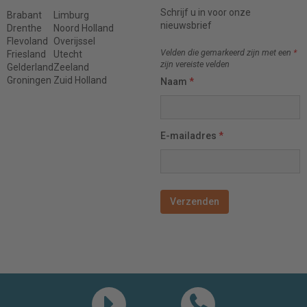
Schrijf u in voor onze
Brabant
Limburg
nieuwsbrief
Drenthe
Noord Holland
Flevoland
Overijssel
Velden die gemarkeerd zijn met een
*
Friesland
Utecht
zijn vereiste velden
Gelderland
Zeeland
Groningen
Zuid Holland
Naam
*
E-mailadres
*