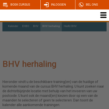
BOEK CURSUS
INLOGGEN
BEL ONS
Kalender
EHBO
BHV
BHV herhaling
Hoofd BHV
Ploegleider BHV
Coördinator BHV
BHV herhaling
Hieronder vindt u de beschikbare training(en) van de huidige of
komende maand van de cursus BHV herhaling. U kunt zoeken naar
de dichtstbijzijnde locatie met behulp van het invoeren van uw
postcode. U kunt ook de maand(en) kiezen door op een van de
maanden te selecteren of geen te selecteren. Dan toont de
kalender alle aankomende trainingen.