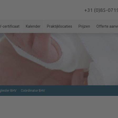
+31 (0)85-071
-certificaat
Kalender
Praktijklocaties
Prijzen
Offerte aan
gleider BHV
Coördinator BHV