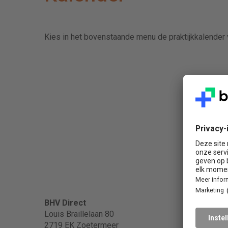
Kies in het bovenstaande menu de praktijkkalender 
Popula
BHV Direct
Louis Braillelaan 80
2719 EK Zoetermeer
BHV