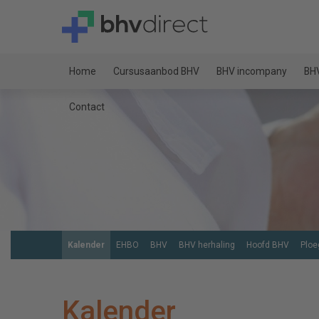
Home
Cursusaanbod BHV
BHV incompany
BHV
Contact
Kalender
EHBO
BHV
BHV herhaling
Hoofd BHV
Ploe
Kalender