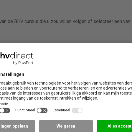
van de BHV cursus die u zou willen volgen of selecteer een van
ire trainingen
Praktijklocaties
Brabant
Limburg