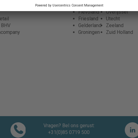
 de zorg
Drenthe
Noord Holland
Flevoland
Overijssel
tail
Friesland
Utecht
r BHV
Gelderland
Zeeland
ncompany
Groningen
Zuid Holland
Vragen? Bel ons gerust:
+31(0)85 0719 500