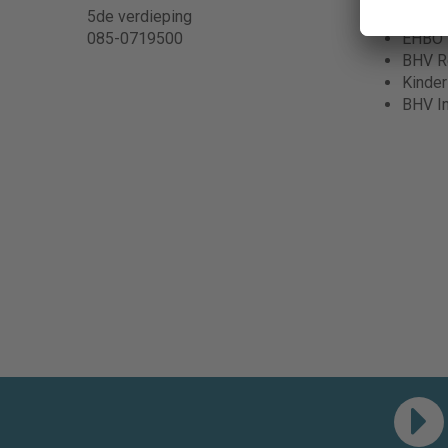
5de verdieping
BHV in
085-0719500
EHBO
BHV Re
Kinde
BHV I