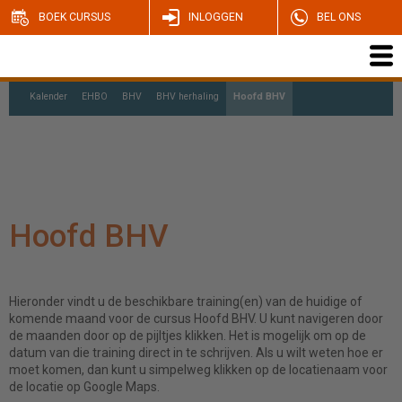
BOEK CURSUS
INLOGGEN
BEL ONS
Kalender
EHBO
BHV
BHV herhaling
Hoofd BHV
Ploegleider BHV
Coördinator BHV
Hoofd BHV
Hieronder vindt u de beschikbare training(en) van de huidige of
komende maand voor de cursus Hoofd BHV. U kunt navigeren door
de maanden door op de pijltjes klikken. Het is mogelijk om op de
datum van die training direct in te schrijven. Als u wilt weten hoe er
moet komen, dan kunt u simpelweg klikken op de locatienaam voor
de locatie op Google Maps.