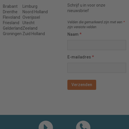
Schrijf u in voor onze
Brabant
Limburg
nieuwsbrief
Drenthe
Noord Holland
Flevoland
Overijssel
Velden die gemarkeerd zijn met een
*
Friesland
Utecht
zijn vereiste velden
Gelderland
Zeeland
Groningen
Zuid Holland
Naam
*
E-mailadres
*