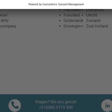
 de zorg
Drenthe
Noord Holland
Flevoland
Overijssel
tail
Friesland
Utecht
r BHV
Gelderland
Zeeland
ncompany
Groningen
Zuid Holland
Vragen? Bel ons gerust:
+31(0)85 0719 500