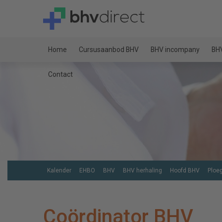
Home
Cursusaanbod BHV
BHV incompany
BHV
Contact
Kalender
EHBO
BHV
BHV herhaling
Hoofd BHV
Ploe
Coördinator BHV