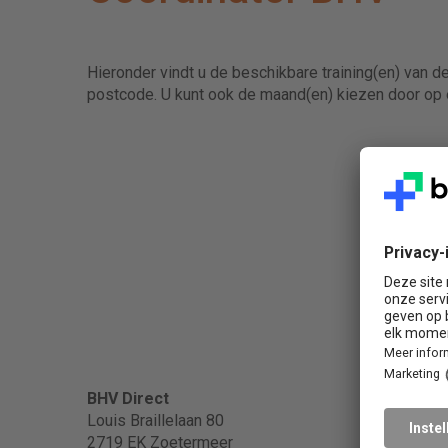
Hieronder vindt u de beschikbare training(en) van d
postcode. U kunt ook de maand(en) kiezen door op e
Popula
BHV Direct
Louis Braillelaan 80
2719 EK Zoetermeer
BHV