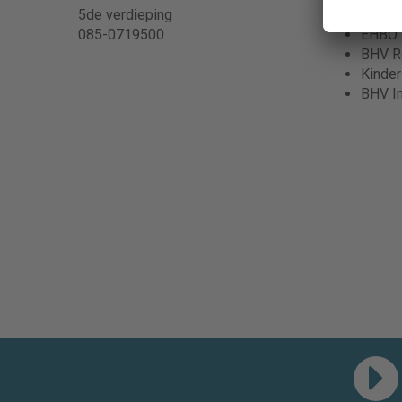
5de verdieping
BHV in
085-0719500
EHBO
BHV Re
Kinde
BHV I