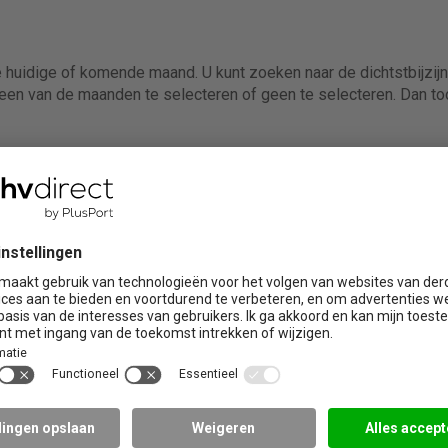
e huidige of komende maand. U kunt zoeken naar de dichtstbijzij
en van de maanden te selecteren of geen te selecteren. Dan too
ire trainingen
Praktijklocaties
Brabant
Limburg