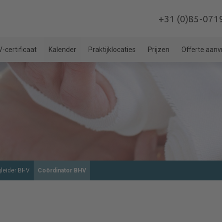
+31 (0)85-071
-certificaat
Kalender
Praktijklocaties
Prijzen
Offerte aan
gleider BHV
Coördinator BHV