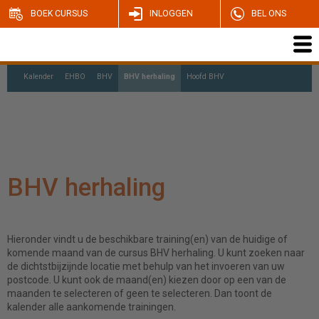
BOEK CURSUS
INLOGGEN
BEL ONS
Kalender
EHBO
BHV
BHV herhaling
Hoofd BHV
Ploegleider BHV
Coördinator BHV
BHV herhaling
Hieronder vindt u de beschikbare training(en) van de huidige of
komende maand van de cursus BHV herhaling. U kunt zoeken naar
de dichtstbijzijnde locatie met behulp van het invoeren van uw
postcode. U kunt ook de maand(en) kiezen door op een van de
maanden te selecteren of geen te selecteren. Dan toont de
kalender alle aankomende trainingen.