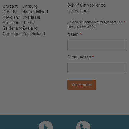
Schrijf u in voor onze
Brabant
Limburg
nieuwsbrief
Drenthe
Noord Holland
Flevoland
Overijssel
Velden die gemarkeerd zijn met een
*
Friesland
Utecht
zijn vereiste velden
Gelderland
Zeeland
Groningen
Zuid Holland
Naam
*
E-mailadres
*