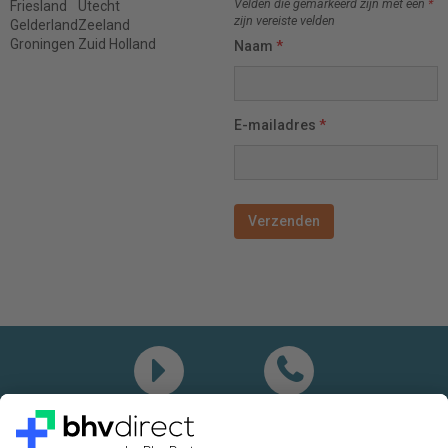
Velden die gemarkeerd zijn met een
*
Friesland
Utecht
zijn vereiste velden
Gelderland
Zeeland
Groningen
Zuid Holland
Naam
*
E-mailadres
*
Demo
Bel mij