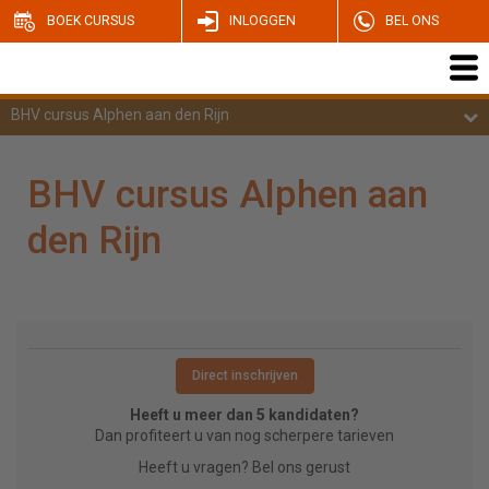
BOEK CURSUS
INLOGGEN
BEL ONS
BHV cursus Alphen aan den Rijn
BHV cursus Alphen aan
den Rijn
Direct inschrijven
Heeft u meer dan 5 kandidaten?
Dan profiteert u van nog scherpere tarieven
Heeft u vragen? Bel ons gerust