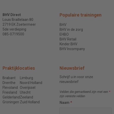
Populaire trainingen
BHV Direct
Louis Braillelaan 80
2719 EK Zoetermeer
BHV
5de verdieping
BHV in de zorg
085-0719500
EHBO
BHV Retail
Kinder BHV
BHV Incompany
Praktijklocaties
Nieuwsbrief
Schrijf u in voor onze
Brabant
Limburg
nieuwsbrief
Drenthe
Noord Holland
Flevoland
Overijssel
Velden die gemarkeerd zijn met een
*
Friesland
Utecht
zijn vereiste velden
Gelderland
Zeeland
Groningen
Zuid Holland
Naam
*