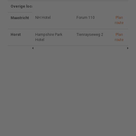
Overige locaties in Limburg
NH Hotel
Forum 110
Plan
Maastricht
NH Hotel
Forum 110
Plan
route
route
Horst
Hampshire Park
Hampshire Park
Tienrayseweg
Tienrayseweg 2
Plan
Plan
Hotel
Hotel
2
route
route