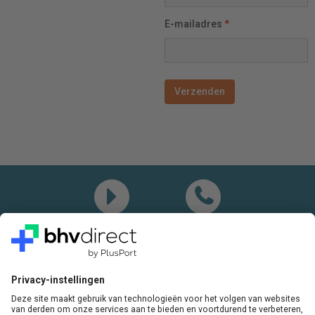
E-mailadres
*
Demo
Bel mij
Vragen? Bel ons gerust:
+31(0)85 0719 500
of stuur ons een e-mail