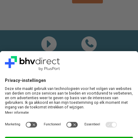
Demo
Bel mij
Vragen? Bel ons gerust:
+31(0)85 0719 500
of stuur ons een e-mail
LinkedIn