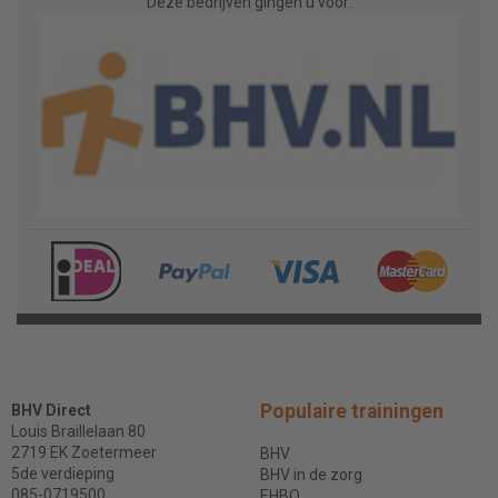
Deze bedrijven gingen u voor:
Populaire trainingen
BHV Direct
Louis Braillelaan 80
2719 EK Zoetermeer
BHV
5de verdieping
BHV in de zorg
085-0719500
EHBO