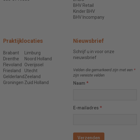
BHV Retail
Kinder BHV
BHV Incompany
Praktijklocaties
Nieuwsbrief
Schrijf u in voor onze
Brabant
Limburg
nieuwsbrief
Drenthe
Noord Holland
Flevoland
Overijssel
Velden die gemarkeerd zijn met een
*
Friesland
Utecht
zijn vereiste velden
Gelderland
Zeeland
Groningen
Zuid Holland
Naam
*
E-mailadres
*