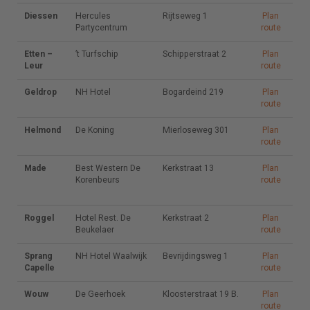
Diessen
Hercules
Hercules
Rijtseweg 1
Rijtseweg 1
Plan
Plan
Partycentrum
Partycentrum
route
route
Etten –
’t Turfschip
’t Turfschip
Schipperstraat
Schipperstraat 2
Plan
Plan
Leur
2
route
route
Geldrop
NH Hotel
NH Hotel
Bogardeind
Bogardeind 219
Plan
Plan
219
route
route
Helmond
De Koning
De Koning
Mierloseweg
Mierloseweg 301
Plan
Plan
301
route
route
Made
Best
Best Western De
Kerkstraat 13
Kerkstraat 13
Plan
Plan
Western De
Korenbeurs
route
route
Korenbeurs
Roggel
Hotel Rest.
Hotel Rest. De
Kerkstraat 2
Kerkstraat 2
Plan
Plan
De Beukelaer
Beukelaer
route
route
Sprang
NH Hotel
NH Hotel Waalwijk
Bevrijdingsweg
Bevrijdingsweg 1
Plan
Plan
Capelle
Waalwijk
1
route
route
Wouw
De Geerhoek
De Geerhoek
Kloosterstraat
Kloosterstraat 19 B.
Plan
Plan
19 B.
route
route