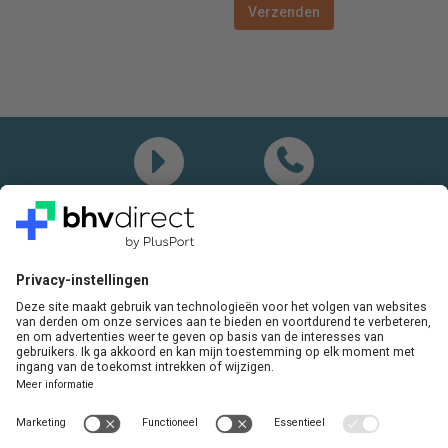
Demo
Bel mij
Vragen? Bel ons gerust:
+31(0)85 0719 500
of stuur ons een e-mail
LinkedIn