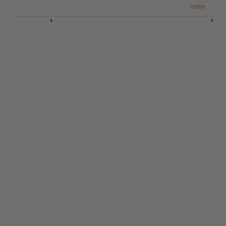
19 B.
route
route