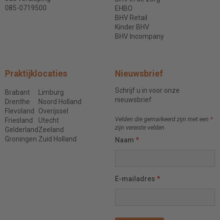
085-0719500
EHBO
BHV Retail
Kinder BHV
BHV Incompany
Praktijklocaties
Nieuwsbrief
Schrijf u in voor onze
Brabant
Limburg
nieuwsbrief
Drenthe
Noord Holland
Flevoland
Overijssel
Velden die gemarkeerd zijn met een
*
Friesland
Utecht
zijn vereiste velden
Gelderland
Zeeland
Groningen
Zuid Holland
Naam
*
E-mailadres
*