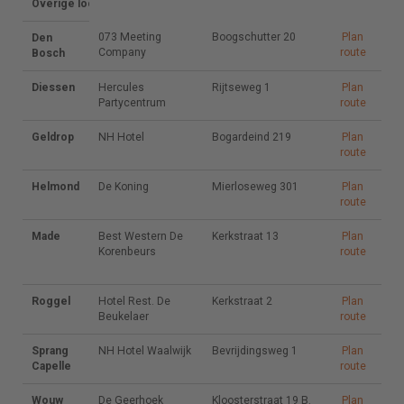
Overige locaties in Brabant
073 Meeting
Boogschutter 20
Plan
Den
073 Meeting
Boogschutter
Plan
Company
route
Bosch
Company
20
route
Diessen
Hercules
Hercules
Rijtseweg 1
Rijtseweg 1
Plan
Plan
Partycentrum
Partycentrum
route
route
Geldrop
NH Hotel
NH Hotel
Bogardeind
Bogardeind 219
Plan
Plan
219
route
route
Helmond
De Koning
De Koning
Mierloseweg
Mierloseweg 301
Plan
Plan
301
route
route
Made
Best
Best Western De
Kerkstraat 13
Kerkstraat 13
Plan
Plan
Western De
Korenbeurs
route
route
Korenbeurs
Roggel
Hotel Rest.
Hotel Rest. De
Kerkstraat 2
Kerkstraat 2
Plan
Plan
De Beukelaer
Beukelaer
route
route
Sprang
NH Hotel
NH Hotel Waalwijk
Bevrijdingsweg
Bevrijdingsweg 1
Plan
Plan
Capelle
Waalwijk
1
route
route
Wouw
De Geerhoek
De Geerhoek
Kloosterstraat
Kloosterstraat 19 B.
Plan
Plan