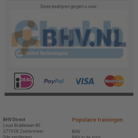
Deze bedrijven gingen u voor:
Populaire trainingen
BHV Direct
Louis Braillelaan 80
2719 EK Zoetermeer
BHV
5de verdieping
BHV in de zorg