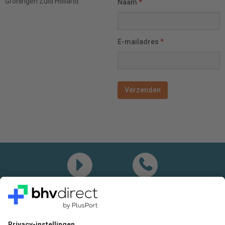
Groningen
Zuid Holland
Naam
*
E-mailadres
*
Demo
Bel mij
Vragen? Bel ons gerust: