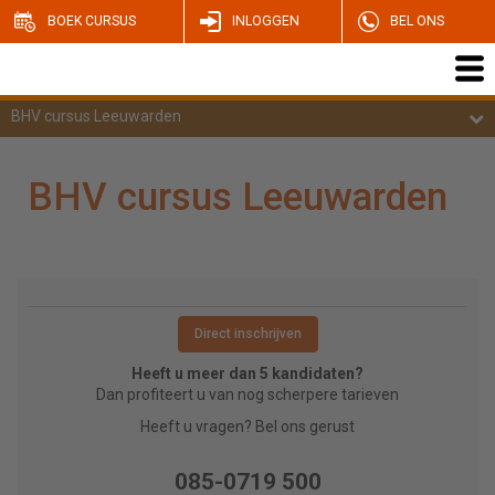
BOEK CURSUS
INLOGGEN
BEL ONS
BHV cursus Leeuwarden
BHV cursus Leeuwarden
Direct inschrijven
Heeft u meer dan 5 kandidaten?
Dan profiteert u van nog scherpere tarieven
Heeft u vragen? Bel ons gerust
085-0719 500