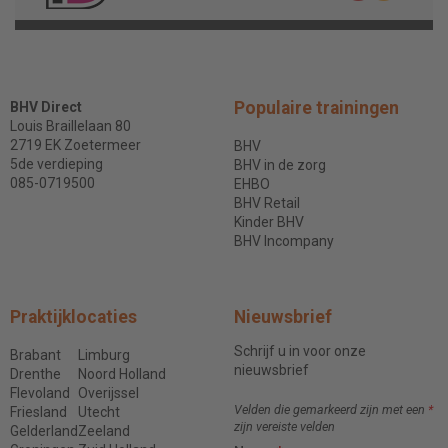
Populaire trainingen
BHV Direct
Louis Braillelaan 80
2719 EK Zoetermeer
BHV
5de verdieping
BHV in de zorg
085-0719500
EHBO
BHV Retail
Kinder BHV
BHV Incompany
Praktijklocaties
Nieuwsbrief
Schrijf u in voor onze
Brabant
Limburg
nieuwsbrief
Drenthe
Noord Holland
Flevoland
Overijssel
Velden die gemarkeerd zijn met een
*
Friesland
Utecht
zijn vereiste velden
Gelderland
Zeeland