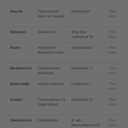
460
Heerde
Partycentrum
Partycentrum
Eperweg 55
Eperweg 55
Plan
Plan
Keet van
Keet van Heerde
route
route
Heerde
Nijmegen
Sanadome
Sanadome
Weg door
Weg door
Plan
Plan
Jonkerbos 90
Jonkerbos 90
route
route
Ruurlo
Hampshire
Hampshire
Dorpsstraat 2
Dorpsstraat 2
Plan
Plan
Avenarius
Avenarius Hotel
route
route
Hotel
Westervoort
Zalencentrum
Zalencentrum
Dorpstraat 11
Dorpstraat 11
Plan
Plan
Wieleman
Wieleman
route
route
Winterswijk
Hotel
Hotel Frerikshof
Frerikshof 2
Frerikshof 2
Plan
Plan
Frerikshof
route
route
Zoelen
Zalencentrum
Zalencentrum De
Kerkstraat 10
Kerkstraat 10
Plan
Plan
De Oude
Oude School
route
route
School
Zwartebroek
De Belleman
De Belleman
A. van
A. van
Plan
Plan
Meerveldstraat
Meerveldstraat 87
route
route