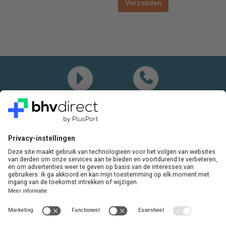
Demo
Bel mij
Vragen? Bel ons gerust:
+31(0)85 0719 500
of stuur ons een e-mail
LinkedIn