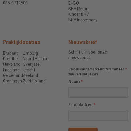
085-0719500
EHBO
BHV Retail
Kinder BHV
BHV Incompany
Praktijklocaties
Nieuwsbrief
Schrijf u in voor onze
Brabant
Limburg
nieuwsbrief
Drenthe
Noord Holland
Flevoland
Overijssel
Velden die gemarkeerd zijn met een
*
Friesland
Utecht
zijn vereiste velden
Gelderland
Zeeland
Groningen
Zuid Holland
Naam
*
E-mailadres
*