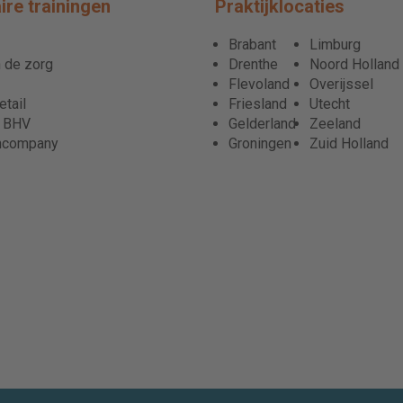
ire trainingen
Praktijklocaties
Brabant
Limburg
 de zorg
Drenthe
Noord Holland
Flevoland
Overijssel
tail
Friesland
Utecht
r BHV
Gelderland
Zeeland
ncompany
Groningen
Zuid Holland