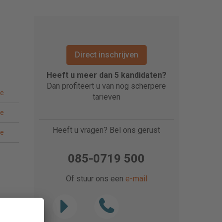
Direct inschrijven
Heeft u meer dan 5 kandidaten?
Dan profiteert u van nog scherpere
te
tarieven
te
Heeft u vragen? Bel ons gerust
te
085-0719 500
Of stuur ons een
e-mail