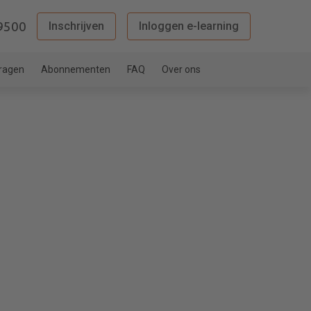
9500
Inschrijven
Inloggen e-learning
vragen
Abonnementen
FAQ
Over ons