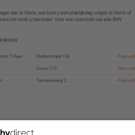
en aan in Venlo, wel kunt u een praktijkdag volgen in Horst of
erzicht vindt u hieronder. Voor een overzicht van alle BHV
tijkdata.
rum ‘T Kaar
Stationstraat 126
Plan rou
Forum 110
Plan rou
l
Tienrayseweg 2
Plan rou