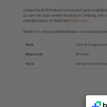
Helaas biedt BHVdirect momenteel geen praktijkdag
op een van onze andere locaties in Limburg, een ov
praktijklocaties in Nederland
klikt u hier
.
Bekijk
hier
onze praktijkkalenders voor actuele prak
Beek
Zalen & Congrescent
Maastricht
NH Hotel
Horst
Hampshire Park Hote