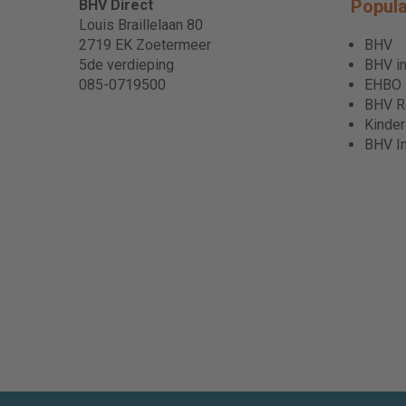
Popula
BHV Direct
Louis Braillelaan 80
2719 EK Zoetermeer
BHV
5de verdieping
BHV in
085-0719500
EHBO
BHV Re
Kinde
BHV I