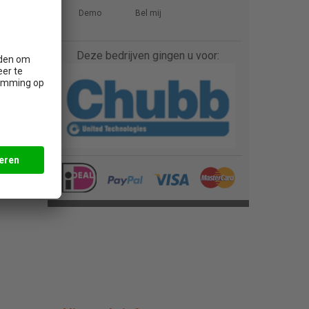
Demo
Bel mij
Deze bedrijven gingen u voor: