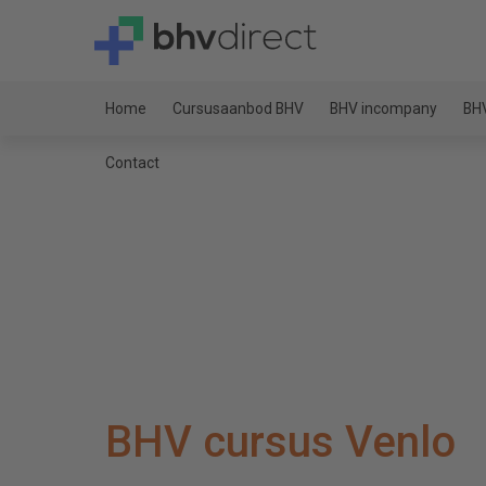
Home
Cursusaanbod BHV
BHV incompany
BHV
Contact
BHV cursus Venlo