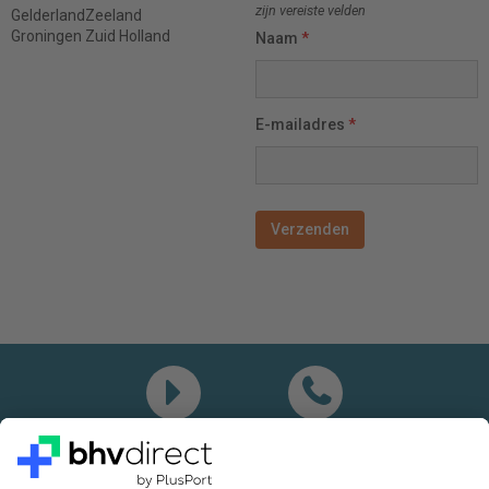
zijn vereiste velden
Gelderland
Zeeland
Groningen
Zuid Holland
Naam
*
E-mailadres
*
Demo
Bel mij