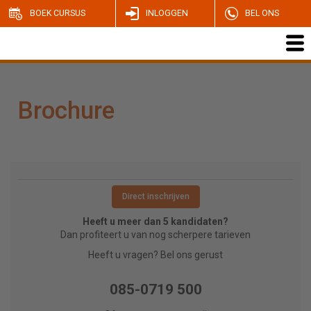
BOEK CURSUS
INLOGGEN
BEL ONS
Brochure
Direct inschrijven
Heeft u meer dan 5 kandidaten?
Dan profiteert u van nog scherpere tarieven
Heeft u vragen? Bel ons gerust
085-0719 500