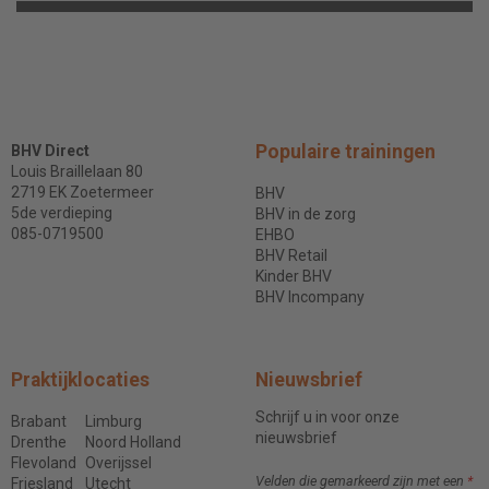
Populaire trainingen
BHV Direct
Louis Braillelaan 80
2719 EK Zoetermeer
BHV
5de verdieping
BHV in de zorg
085-0719500
EHBO
BHV Retail
Kinder BHV
BHV Incompany
Praktijklocaties
Nieuwsbrief
Schrijf u in voor onze
Brabant
Limburg
nieuwsbrief
Drenthe
Noord Holland
Flevoland
Overijssel
Velden die gemarkeerd zijn met een
*
Friesland
Utecht