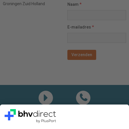
Groningen
Zuid Holland
Naam
*
E-mailadres
*
Demo
Bel mij