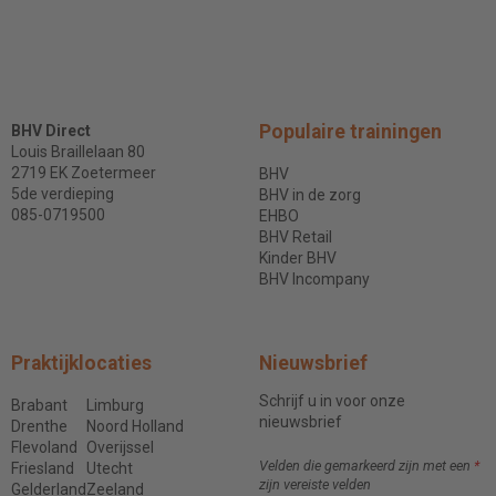
Populaire trainingen
BHV Direct
Louis Braillelaan 80
2719 EK Zoetermeer
BHV
5de verdieping
BHV in de zorg
085-0719500
EHBO
BHV Retail
Kinder BHV
BHV Incompany
Praktijklocaties
Nieuwsbrief
Schrijf u in voor onze
Brabant
Limburg
nieuwsbrief
Drenthe
Noord Holland
Flevoland
Overijssel
Velden die gemarkeerd zijn met een
*
Friesland
Utecht
zijn vereiste velden
Gelderland
Zeeland