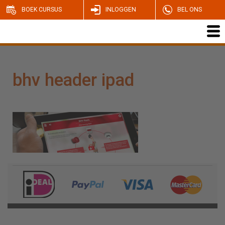
BOEK CURSUS
INLOGGEN
BEL ONS
bhv header ipad