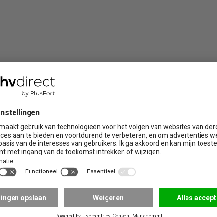
ire trainingen
Praktijklocaties
Brabant
Limburg
 de zorg
Drenthe
Noord Holland
Flevoland
Overijssel