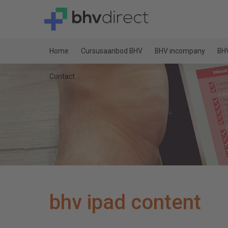
Home
Cursusaanbod BHV
BHV incompany
BHV
Contact
bhv ipad content