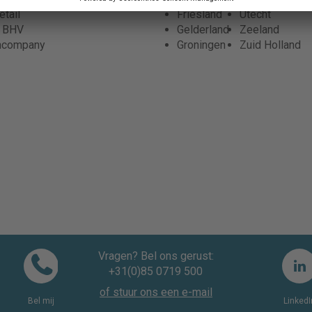
tail
Friesland
Utecht
r BHV
Gelderland
Zeeland
ncompany
Groningen
Zuid Holland
Vragen? Bel ons gerust:
+31(0)85 0719 500
of stuur ons een e-mail
Bel mij
LinkedI