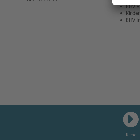
BHV Re
Kinde
BHV I
Demo