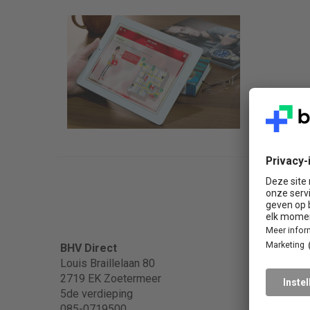
Popula
BHV Direct
Louis Braillelaan 80
2719 EK Zoetermeer
BHV
5de verdieping
BHV in
085-0719500
EHBO