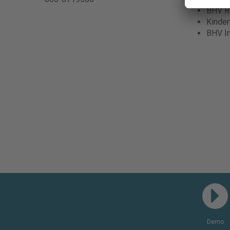
BHV Re
Kinde
BHV I
Demo