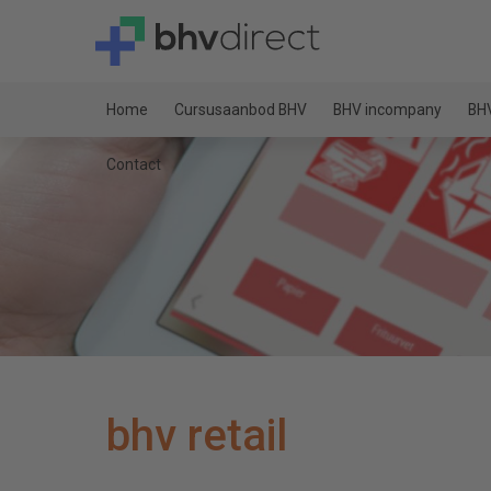
Home
Cursusaanbod BHV
BHV incompany
BHV
Contact
bhv retail