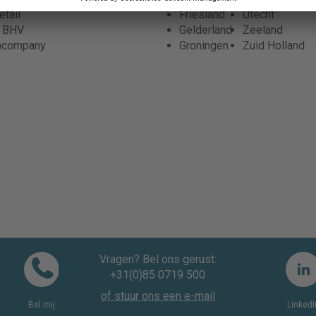
tail
Friesland
Utecht
r BHV
Gelderland
Zeeland
ncompany
Groningen
Zuid Holland
Vragen? Bel ons gerust:
+31(0)85 0719 500
of stuur ons een e-mail
Bel mij
LinkedI