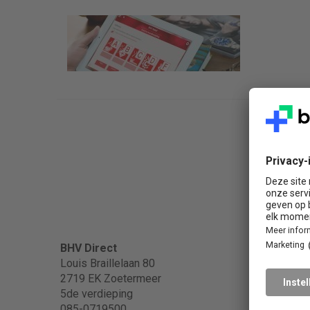
Popula
BHV Direct
Louis Braillelaan 80
2719 EK Zoetermeer
BHV
5de verdieping
BHV in
085-0719500
EHBO