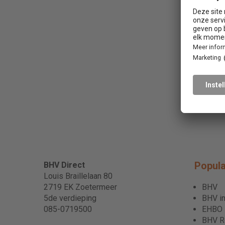
Popula
BHV Direct
Louis Braillelaan 80
2719 EK Zoetermeer
BHV
5de verdieping
BHV in
085-0719500
EHBO
BHV Re