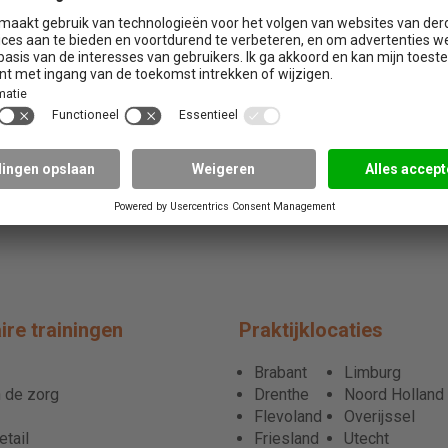
ire trainingen
Praktijklocaties
Brabant
Limburg
 de zorg
Drenthe
Noord Holland
Flevoland
Overijssel
tail
Friesland
Utecht