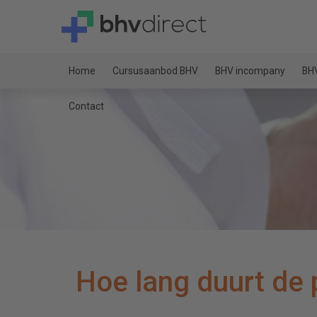
Home
Cursusaanbod BHV
BHV incompany
BHV
Contact
Hoe lang duurt de 