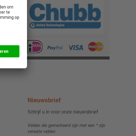
Nieuwsbrief
Schrijf u in voor onze nieuwsbrief
Velden die gemarkeerd zijn met een
*
zijn
vereiste velden