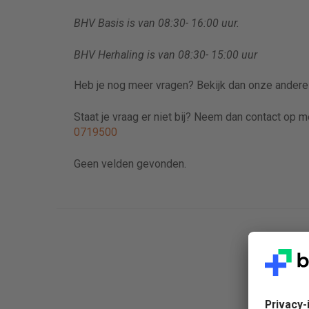
BHV Basis is van 08:30- 16:00 uur.
BHV Herhaling is van 08:30- 15:00 uur
Heb je nog meer vragen? Bekijk dan onze ander
Staat je vraag er niet bij? Neem dan contact op 
0719500
Geen velden gevonden.