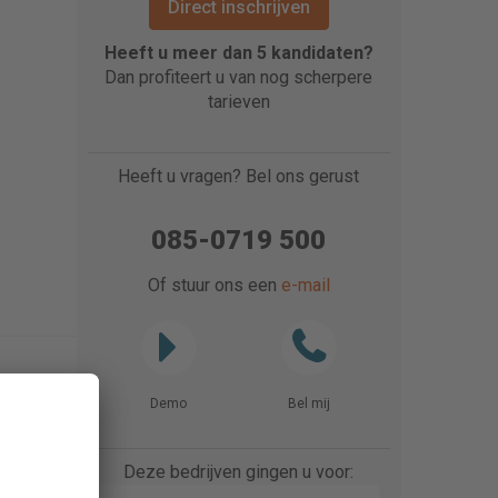
Direct inschrijven
Heeft u meer dan 5 kandidaten?
Dan profiteert u van nog scherpere
tarieven
Heeft u vragen? Bel ons gerust
085-0719 500
Of stuur ons een
e-mail
Demo
Bel mij
Deze bedrijven gingen u voor: