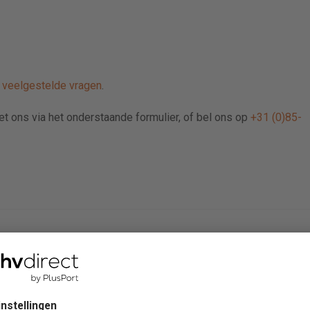
e
veelgestelde vragen
.
met ons via het onderstaande formulier, of bel ons op
+31 (0)85-