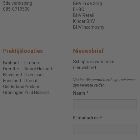
5de verdieping
BHV in de zorg
085-0719500
EHBO
BHV Retail
Kinder BHV
BHV Incompany
Praktijklocaties
Nieuwsbrief
Schrijf u in voor onze
Brabant
Limburg
nieuwsbrief
Drenthe
Noord Holland
Flevoland
Overijssel
Velden die gemarkeerd zijn met een
*
Friesland
Utecht
zijn vereiste velden
Gelderland
Zeeland
Groningen
Zuid Holland
Naam
*
E-mailadres
*