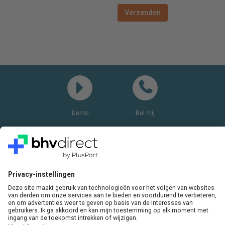
Demo
Bel mij
Vragen? Bel ons gerust:
+31(0)85 0719 500
of stuur ons een e-mail
LinkedIn