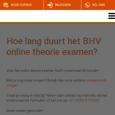
BOEK CURSUS
INLOGGEN
BEL ONS
Hoe lang duurt het BHV
online theorie examen?
Voor het online theorie examen heeft u maximaal 50 minuten.
Heb je nog meer vragen? Bekijk dan onze andere
veelgestelde
vragen
.
Staat je vraag er niet bij? Neem dan contact op met ons via het
onderstaande formulier, of bel ons op
+31 (0)85-0719500
Geen velden gevonden.