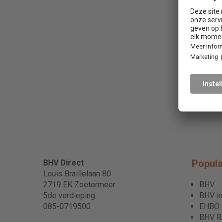
Popula
BHV Direct
Louis Braillelaan 80
2719 EK Zoetermeer
BHV
5de verdieping
BHV in
085-0719500
EHBO
BHV Re