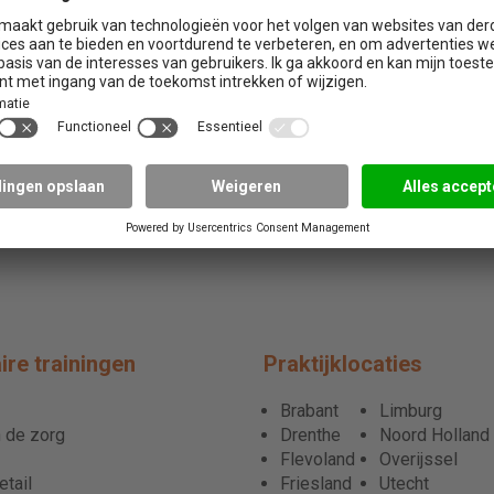
ire trainingen
Praktijklocaties
Brabant
Limburg
 de zorg
Drenthe
Noord Holland
Flevoland
Overijssel
tail
Friesland
Utecht