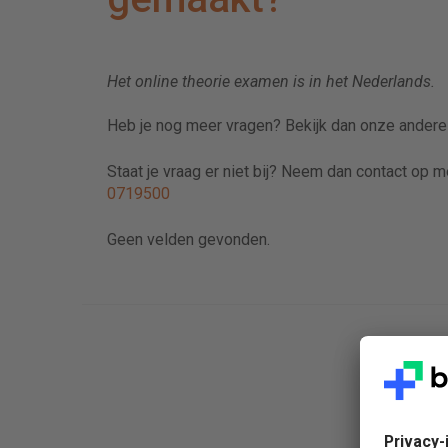
Het online theorie examen is in het Nederlands.
Heb je nog meer vragen? Bekijk dan onze ander
Staat je vraag er niet bij? Neem dan contact op 
0719500
Geen velden gevonden.