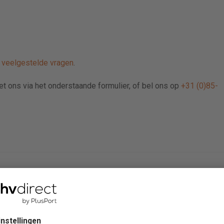
e
veelgestelde vragen
.
met ons via het onderstaande formulier, of bel ons op
+31 (0)85-