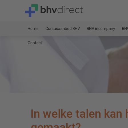
Home
Cursusaanbod BHV
BHV incompany
BHV
Contact
In welke talen ka
gemaakt?