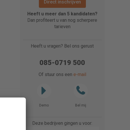
Direct inschrijven
Heeft u meer dan 5 kandidaten?
Dan profiteert u van nog scherpere
tarieven
Heeft u vragen? Bel ons gerust
085-0719 500
Of stuur ons een
e-mail
Demo
Bel mij
Deze bedrijven gingen u voor: