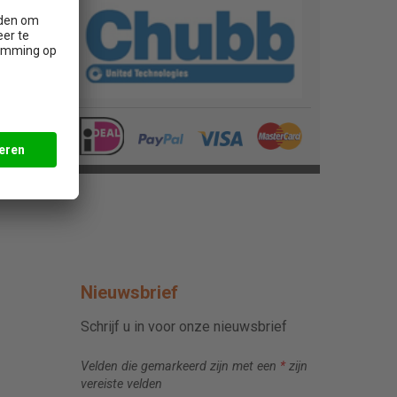
Nieuwsbrief
Schrijf u in voor onze nieuwsbrief
Velden die gemarkeerd zijn met een
*
zijn
vereiste velden