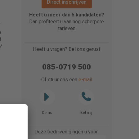
Direct inschrijven
Heeft u meer dan 5 kandidaten?
Dan profiteert u van nog scherpere
tarieven
e
t
V
Heeft u vragen? Bel ons gerust
085-0719 500
Of stuur ons een
e-mail
Demo
Bel mij
Deze bedrijven gingen u voor: