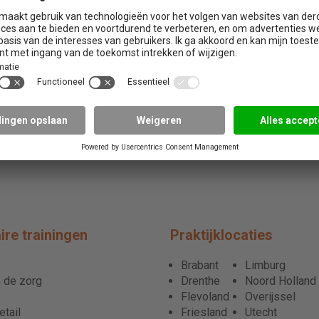
ire trainingen
Praktijklocaties
Brabant
Limburg
 de zorg
Drenthe
Noord Holland
Flevoland
Overijssel
tail
Friesland
Utecht