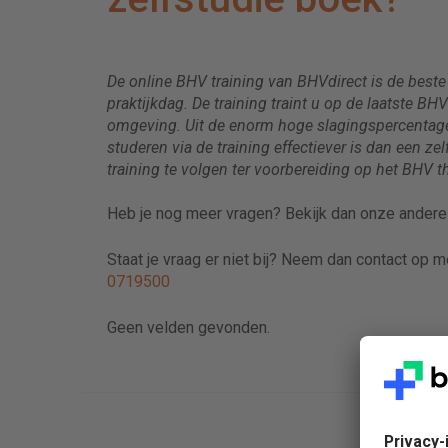
De online BHV training van BHVdirect is de best
praktijkdag. De training traint u op de laatste B
omgeving. Uit de enorm hoge slagingspercentages
studeren via de training effectiever is dan een 
training te volgen ter voorbereiding op het BHV t
Heb je nog meer vragen? Bekijk dan onze ander
Staat je vraag er niet bij? Neem dan contact op 
0719500
Geen velden gevonden.