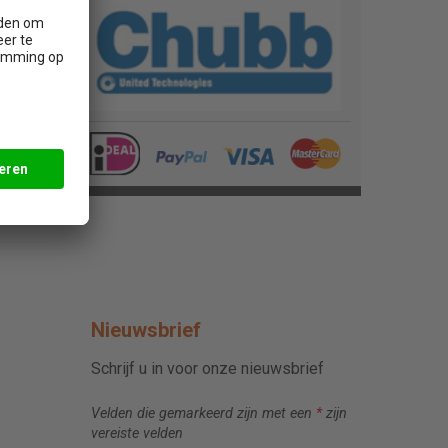
Nieuwsbrief
Schrijf u in voor onze nieuwsbrief
Velden die gemarkeerd zijn met een
*
zijn
vereiste velden