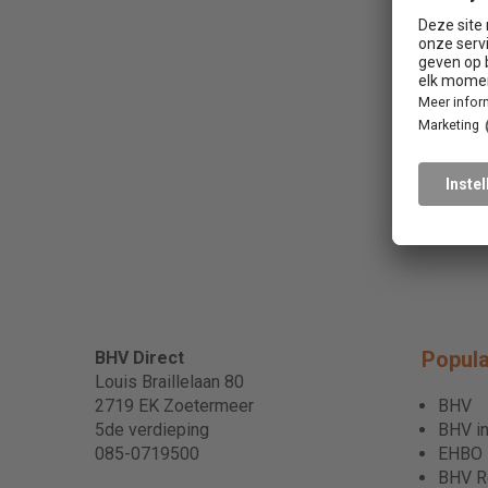
Popula
BHV Direct
Louis Braillelaan 80
2719 EK Zoetermeer
BHV
5de verdieping
BHV in
085-0719500
EHBO
BHV Re