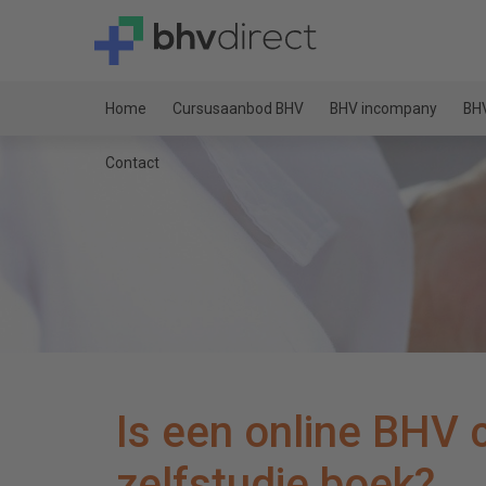
Home
Cursusaanbod BHV
BHV incompany
BHV
Contact
Is een online BHV 
zelfstudie boek?