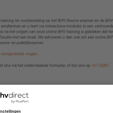
e training ter voorbereiding op het BHV theorie examen en de BHV
HV eindtermen en u leert via interactieve modules in een vertrouwd
 na het volgen van onze online BHV training is gebleken dat he
zelfstudie met een boek. We adviseren u dan ook om een online BH
heorie- en praktijkexamen
e
veelgestelde vragen
.
met ons via het onderstaande formulier, of bel ons op
+31 (0)85-