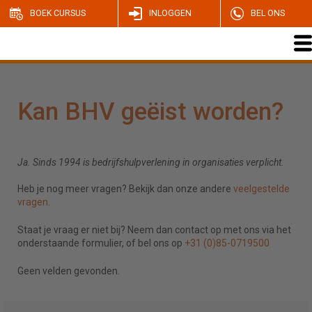
BOEK CURSUS
INLOGGEN
BEL ONS
Kan BHV geëist worden?
Ja. Sinds 1994 is bedrijfshulpverlening in organisaties verplicht.
Heb je nog meer vragen? Bekijk dan onze andere
veelgestelde
vragen
.
Staat je vraag er niet bij? Neem dan contact op met ons via het
onderstaande formulier, of bel ons op
+31 (0)85-0719500
Geen velden gevonden.