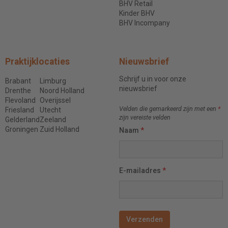
BHV Retail
Kinder BHV
BHV Incompany
Praktijklocaties
Nieuwsbrief
Schrijf u in voor onze
Brabant
Limburg
nieuwsbrief
Drenthe
Noord Holland
Flevoland
Overijssel
Velden die gemarkeerd zijn met een
*
Friesland
Utecht
zijn vereiste velden
Gelderland
Zeeland
Groningen
Zuid Holland
Naam
*
E-mailadres
*