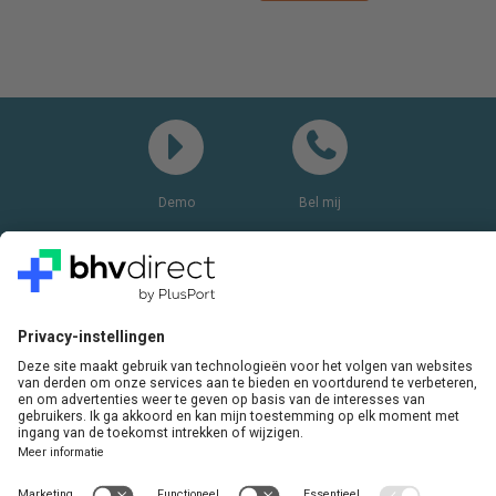
Demo
Bel mij
Vragen? Bel ons gerust:
+31(0)85 0719 500
of stuur ons een e-mail
LinkedIn