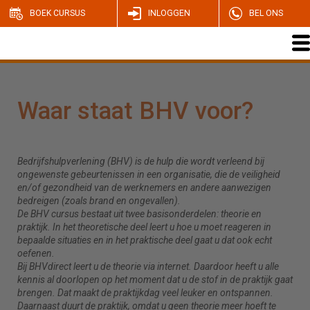
BOEK CURSUS
INLOGGEN
BEL ONS
Waar staat BHV voor?
Bedrijfshulpverlening (BHV) is de hulp die wordt verleend bij
ongewenste gebeurtenissen in een organisatie, die de veiligheid
en/of gezondheid van de werknemers en andere aanwezigen
bedreigen (zoals brand en ongevallen).
De BHV cursus bestaat uit twee basisonderdelen: theorie en
praktijk. In het theoretische deel leert u hoe u moet reageren in
bepaalde situaties en in het praktische deel gaat u dat ook echt
oefenen.
Bij BHVdirect leert u de theorie via internet. Daardoor heeft u alle
kennis al doorlopen op het moment dat u de stof in de praktijk gaat
brengen. Dat maakt de praktijkdag veel leuker en ontspannen.
Daarnaast duurt de praktijk, omdat u geen theorie meer hoeft te