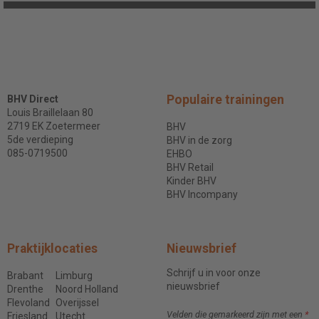
Populaire trainingen
BHV Direct
Louis Braillelaan 80
2719 EK Zoetermeer
BHV
5de verdieping
BHV in de zorg
085-0719500
EHBO
BHV Retail
Kinder BHV
BHV Incompany
Praktijklocaties
Nieuwsbrief
Schrijf u in voor onze
Brabant
Limburg
nieuwsbrief
Drenthe
Noord Holland
Flevoland
Overijssel
Velden die gemarkeerd zijn met een
*
Friesland
Utecht