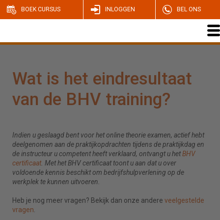
BOEK CURSUS
INLOGGEN
BEL ONS
Wat is het eindresultaat
van de BHV training?
Indien u geslaagd bent voor het online theorie examen, actief hebt
deelgenomen aan de praktijkopdrachten tijdens de praktijkdag en
de instructeur u competent heeft verklaard, ontvangt u het
BHV
certificaat
. Met het BHV certificaat toont u aan dat u over
voldoende kennis beschikt om bedrijfshulpverlening op de
werkplek te kunnen uitvoeren.
Heb je nog meer vragen? Bekijk dan onze andere
veelgestelde
vragen
.