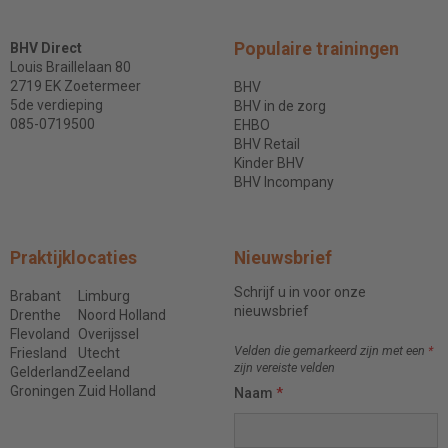
Populaire trainingen
BHV Direct
Louis Braillelaan 80
2719 EK Zoetermeer
BHV
5de verdieping
BHV in de zorg
085-0719500
EHBO
BHV Retail
Kinder BHV
BHV Incompany
Praktijklocaties
Nieuwsbrief
Schrijf u in voor onze
Brabant
Limburg
nieuwsbrief
Drenthe
Noord Holland
Flevoland
Overijssel
Velden die gemarkeerd zijn met een
*
Friesland
Utecht
zijn vereiste velden
Gelderland
Zeeland
Groningen
Zuid Holland
Naam
*