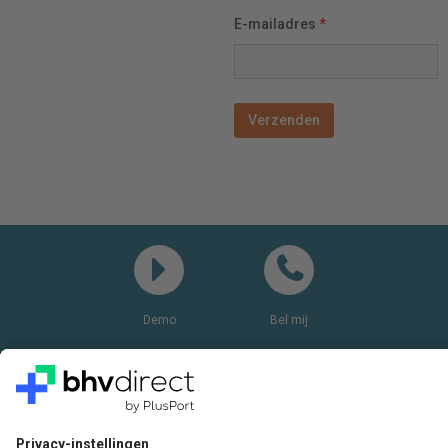
E-mailadres
*
Demo
Bel mij
Vragen? Bel ons gerust:
+31(0)85 0719 500
of stuur ons een e-mail