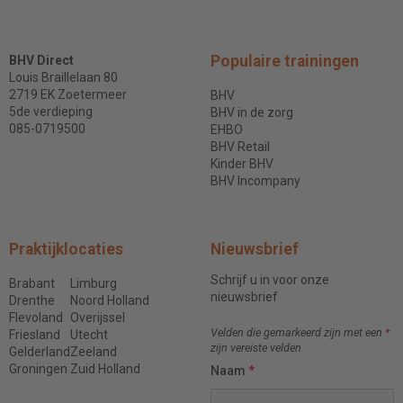
Populaire trainingen
BHV Direct
Louis Braillelaan 80
2719 EK Zoetermeer
BHV
5de verdieping
BHV in de zorg
085-0719500
EHBO
BHV Retail
Kinder BHV
BHV Incompany
Praktijklocaties
Nieuwsbrief
Schrijf u in voor onze
Brabant
Limburg
nieuwsbrief
Drenthe
Noord Holland
Flevoland
Overijssel
Velden die gemarkeerd zijn met een
*
Friesland
Utecht
zijn vereiste velden
Gelderland
Zeeland
Groningen
Zuid Holland
Naam
*