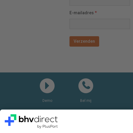
E-mailadres
*
Demo
Bel mij
Vragen? Bel ons gerust:
+31(0)85 0719 500
of stuur ons een e-mail