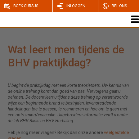
BOEK CURSUS
INLOGGEN
BEL ONS
Wat leert men tijdens de
BHV praktijkdag?
U begint de praktijkdag met een korte theorietoets. Uw kennis van
de online training komt dan goed van pas. Vervolgens gaat u
oefenen. De docent leert u tijdens deze training op verantwoorde
wijze een beginnende brand te bestrijden, levensreddende
handelingen toe te passen, te reanimeren en hoe om te gaan met
een ontruiming/evacuatie. Uitgebreidere informatie vindt u onder
de tab BHV Basis en BHV Herhaling.
Heb je nog meer vragen? Bekijk dan onze andere
veelgestelde
vragen
.