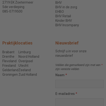
2719 EK Zoetermeer
BHV
5de verdieping
BHV in de zorg
085-0719500
EHBO
BHV Retail
Kinder BHV
BHV Incompany
Praktijklocaties
Nieuwsbrief
Schrijf u in voor onze
Brabant
Limburg
nieuwsbrief
Drenthe
Noord Holland
Flevoland
Overijssel
Velden die gemarkeerd zijn met een
*
Friesland
Utecht
zijn vereiste velden
Gelderland
Zeeland
Groningen
Zuid Holland
Naam
*
E-mailadres
*