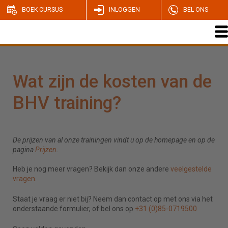
BOEK CURSUS
INLOGGEN
BEL ONS
Wat zijn de kosten van de
BHV training?
De prijzen van al onze trainingen vindt u op de homepage en op de
pagina
Prijzen
.
Heb je nog meer vragen? Bekijk dan onze andere
veelgestelde
vragen
.
Staat je vraag er niet bij? Neem dan contact op met ons via het
onderstaande formulier, of bel ons op
+31 (0)85-0719500