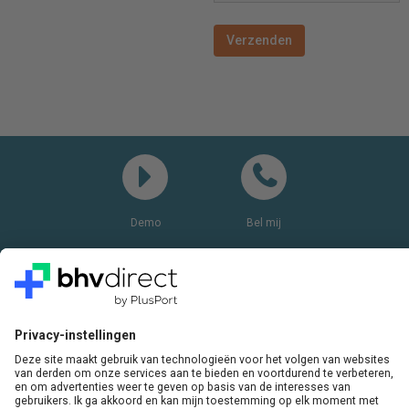
Demo
Bel mij
Vragen? Bel ons gerust:
+31(0)85 0719 500
of stuur ons een e-mail