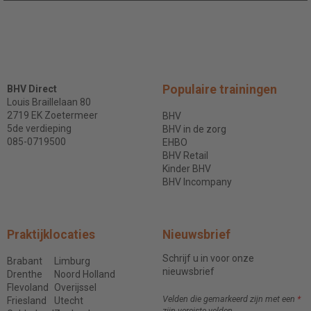
Populaire trainingen
BHV Direct
Louis Braillelaan 80
2719 EK Zoetermeer
BHV
5de verdieping
BHV in de zorg
085-0719500
EHBO
BHV Retail
Kinder BHV
BHV Incompany
Praktijklocaties
Nieuwsbrief
Schrijf u in voor onze
Brabant
Limburg
nieuwsbrief
Drenthe
Noord Holland
Flevoland
Overijssel
Velden die gemarkeerd zijn met een
*
Friesland
Utecht
zijn vereiste velden