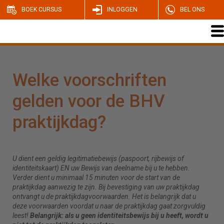
BOEK CURSUS
INLOGGEN
BEL ONS
Welke voorschriften
gelden voor de BHV
praktijkdag?
U dient een geldig legitimatiebewijs (paspoort, rijbewijs of
identiteitskaart) EN uw Bewijs van deelname bij u te hebben.
Verder dient u minimaal 15 minuten voor de start van de
praktijkdag aanwezig te zijn. Bij bevestiging van uw praktijkdag
ontvangt u de praktijkdagvoorwaarden. Het is belangrijk dat u
deze voorwaarden voordat u naar de praktijkdag gaat zorgvuldig
leest!
Belangrijk: als u geen identiteitsbewijs bij u heeft, wordt u