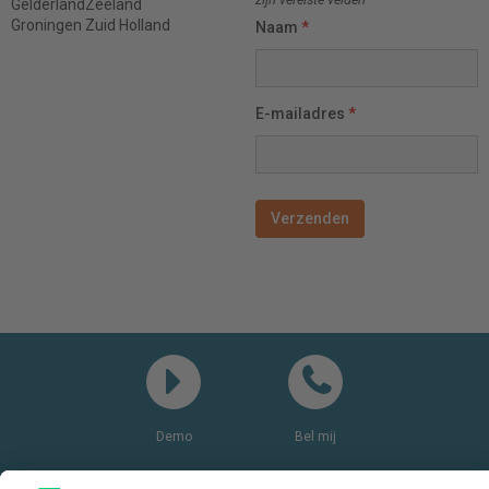
Gelderland
Zeeland
Groningen
Zuid Holland
Naam
*
E-mailadres
*
Demo
Bel mij