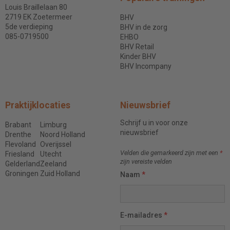
Louis Braillelaan 80
2719 EK Zoetermeer
BHV
5de verdieping
BHV in de zorg
085-0719500
EHBO
BHV Retail
Kinder BHV
BHV Incompany
Praktijklocaties
Nieuwsbrief
Schrijf u in voor onze
Brabant
Limburg
nieuwsbrief
Drenthe
Noord Holland
Flevoland
Overijssel
Velden die gemarkeerd zijn met een
*
Friesland
Utecht
zijn vereiste velden
Gelderland
Zeeland
Groningen
Zuid Holland
Naam
*
E-mailadres
*