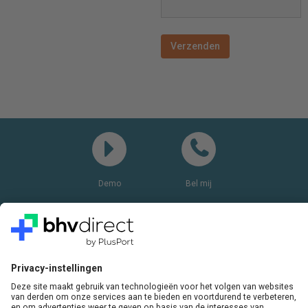
Demo
Bel mij
Vragen? Bel ons gerust:
+31(0)85 0719 500
of stuur ons een e-mail