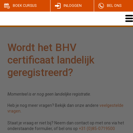
BOEK CURSUS
INLOGGEN
BEL ONS
Wordt het BHV
certificaat landelijk
geregistreerd?
Momenteel is er nog geen landelijke registratie.
Heb je nog meer vragen? Bekijk dan onze andere
veelgestelde
vragen
.
Staat je vraag er niet bij? Neem dan contact op met ons via het
onderstaande formulier, of bel ons op
+31 (0)85-0719500