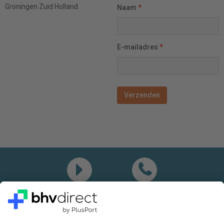
Groningen
Zuid Holland
Naam
*
E-mailadres
*
Demo
Bel mij