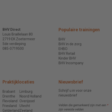
Populaire trainingen
BHV Direct
Louis Braillelaan 80
2719 EK Zoetermeer
BHV
5de verdieping
BHV in de zorg
085-0719500
EHBO
BHV Retail
Kinder BHV
BHV Incompany
Praktijklocaties
Nieuwsbrief
Schrijf u in voor onze
Brabant
Limburg
nieuwsbrief
Drenthe
Noord Holland
Flevoland
Overijssel
Velden die gemarkeerd zijn met een
*
Friesland
Utecht
zijn vereiste velden
Gelderland
Zeeland