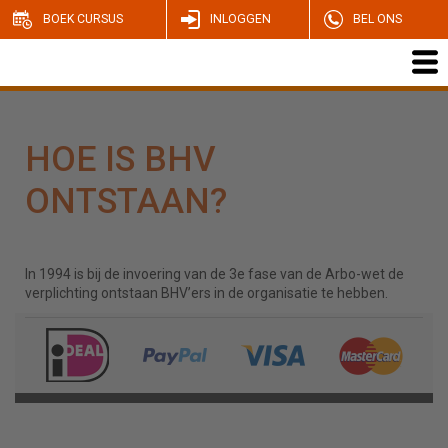
BOEK CURSUS
INLOGGEN
BEL ONS
HOE IS BHV
ONTSTAAN?
In 1994 is bij de invoering van de 3e fase van de Arbo-wet de
verplichting ontstaan BHV’ers in de organisatie te hebben.