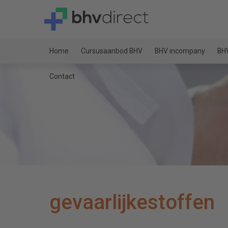
Home
Cursusaanbod BHV
BHV incompany
BHV
Contact
gevaarlijkestoffen