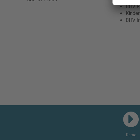
BHV Re
Kinde
BHV I
Demo