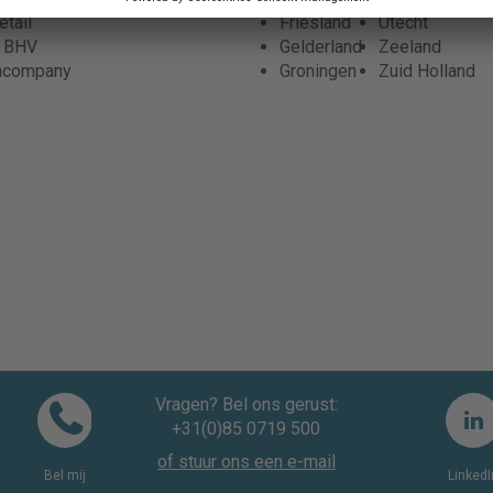
tail
Friesland
Utecht
r BHV
Gelderland
Zeeland
ncompany
Groningen
Zuid Holland
Vragen? Bel ons gerust:
+31(0)85 0719 500
of stuur ons een e-mail
Bel mij
LinkedI