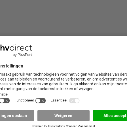
ire trainingen
Praktijklocaties
Brabant
Limburg
 de zorg
Drenthe
Noord Holland
Flevoland
Overijssel