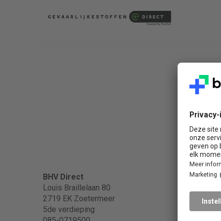
Popula
BHV Direct
Louis Braillelaan 80
2719 EK Zoetermeer
BHV
5de verdieping
BHV in
085-0719500
EHBO