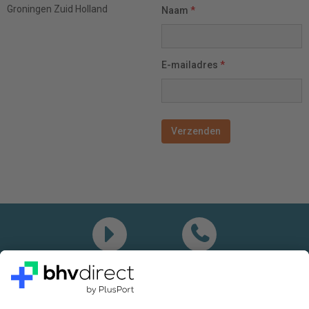
Groningen
Zuid Holland
Naam
*
E-mailadres
*
Demo
Bel mij