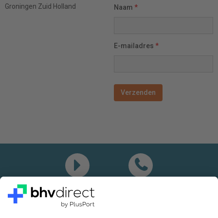
Groningen
Zuid Holland
Naam
*
E-mailadres
*
Demo
Bel mij