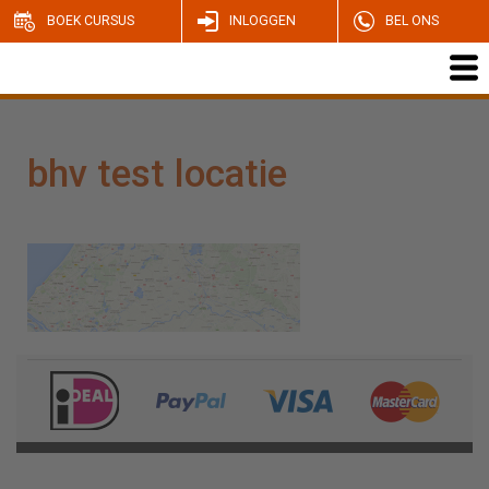
BOEK CURSUS
INLOGGEN
BEL ONS
bhv test locatie