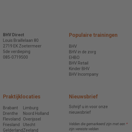
Populaire trainingen
BHV Direct
Louis Braillelaan 80
2719 EK Zoetermeer
BHV
5de verdieping
BHV in de zorg
085-0719500
EHBO
BHV Retail
Kinder BHV
BHV Incompany
Praktijklocaties
Nieuwsbrief
Schrijf u in voor onze
Brabant
Limburg
nieuwsbrief
Drenthe
Noord Holland
Flevoland
Overijssel
Velden die gemarkeerd zijn met een
*
Friesland
Utecht
zijn vereiste velden
Gelderland
Zeeland