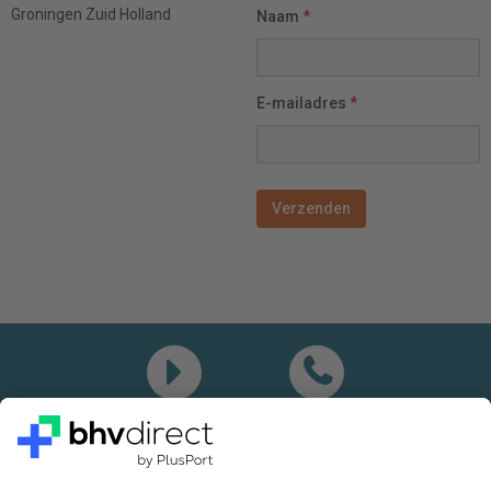
Groningen
Zuid Holland
Naam
*
E-mailadres
*
Demo
Bel mij