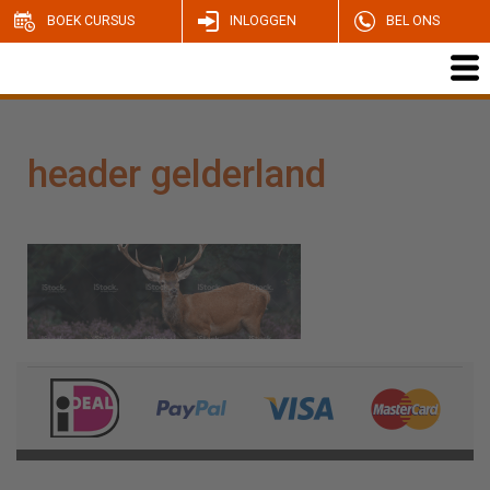
BOEK CURSUS
INLOGGEN
BEL ONS
header gelderland