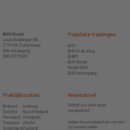
Populaire trainingen
BHV Direct
Louis Braillelaan 80
2719 EK Zoetermeer
BHV
5de verdieping
BHV in de zorg
085-0719500
EHBO
BHV Retail
Kinder BHV
BHV Incompany
Praktijklocaties
Nieuwsbrief
Schrijf u in voor onze
Brabant
Limburg
nieuwsbrief
Drenthe
Noord Holland
Flevoland
Overijssel
Velden die gemarkeerd zijn met een
*
Friesland
Utecht
zijn vereiste velden
Gelderland
Zeeland