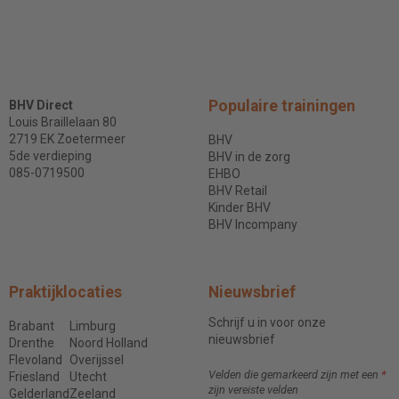
Populaire trainingen
BHV Direct
Louis Braillelaan 80
2719 EK Zoetermeer
BHV
5de verdieping
BHV in de zorg
085-0719500
EHBO
BHV Retail
Kinder BHV
BHV Incompany
Praktijklocaties
Nieuwsbrief
Schrijf u in voor onze
Brabant
Limburg
nieuwsbrief
Drenthe
Noord Holland
Flevoland
Overijssel
Velden die gemarkeerd zijn met een
*
Friesland
Utecht
zijn vereiste velden
Gelderland
Zeeland