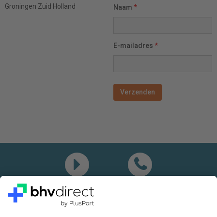
Groningen
Zuid Holland
Naam
*
E-mailadres
*
Demo
Bel mij