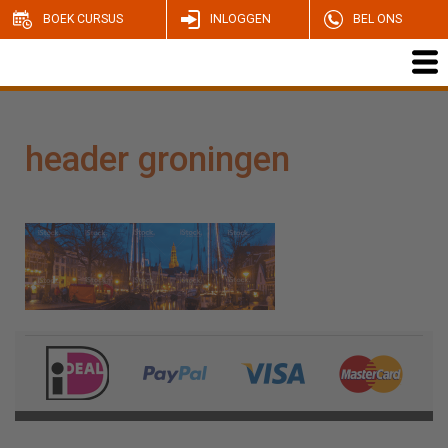
BOEK CURSUS
INLOGGEN
BEL ONS
header groningen