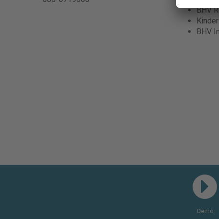
BHV Re
Kinde
BHV I
Demo