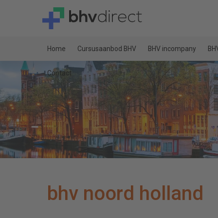
Home
Cursusaanbod BHV
BHV incompany
BHV
Contact
bhv noord holland