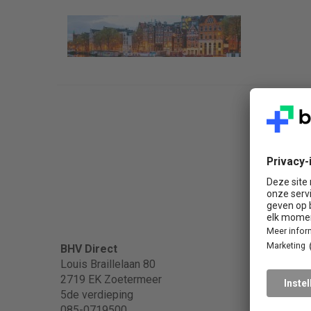
Popula
BHV Direct
Louis Braillelaan 80
2719 EK Zoetermeer
BHV
5de verdieping
BHV in
085-0719500
EHBO