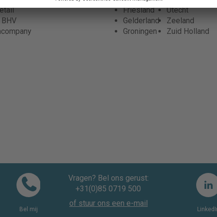
tail
Friesland
Utecht
r BHV
Gelderland
Zeeland
ncompany
Groningen
Zuid Holland
Vragen? Bel ons gerust:
+31(0)85 0719 500
of stuur ons een e-mail
Bel mij
LinkedI