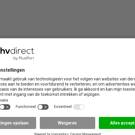
ire trainingen
Praktijklocaties
Brabant
Limburg
 de zorg
Drenthe
Noord Holland
Flevoland
Overijssel