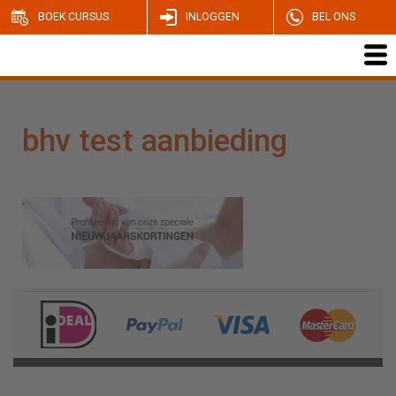
BOEK CURSUS
INLOGGEN
BEL ONS
bhv test aanbieding