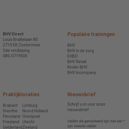
Populaire trainingen
BHV Direct
Louis Braillelaan 80
2719 EK Zoetermeer
BHV
5de verdieping
BHV in de zorg
085-0719500
EHBO
BHV Retail
Kinder BHV
BHV Incompany
Praktijklocaties
Nieuwsbrief
Schrijf u in voor onze
Brabant
Limburg
nieuwsbrief
Drenthe
Noord Holland
Flevoland
Overijssel
Velden die gemarkeerd zijn met een
*
Friesland
Utecht
zijn vereiste velden
Gelderland
Zeeland