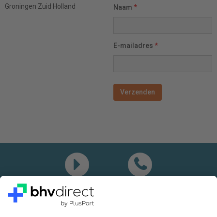
Groningen
Zuid Holland
Naam
*
E-mailadres
*
Demo
Bel mij