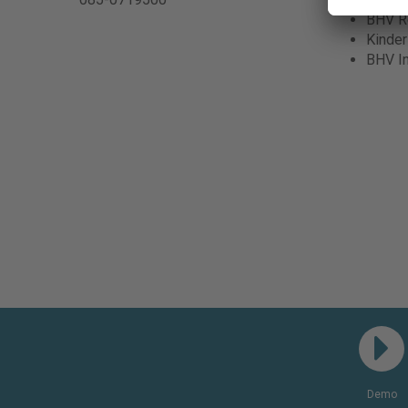
BHV Re
Kinde
BHV I
Demo