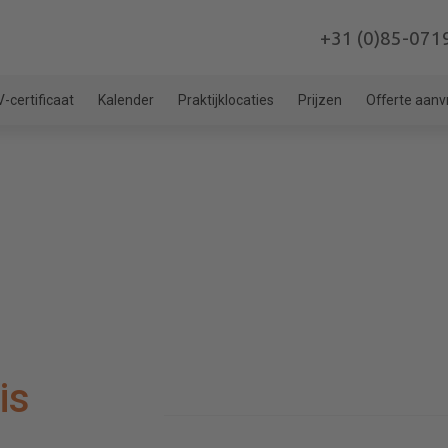
+31 (0)85-071
-certificaat
Kalender
Praktijklocaties
Prijzen
Offerte aan
is