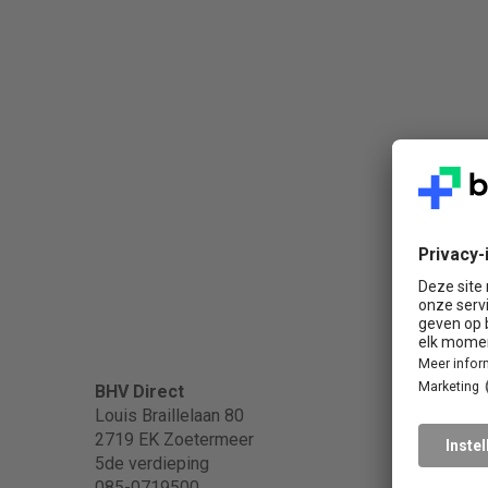
Popula
BHV Direct
Louis Braillelaan 80
2719 EK Zoetermeer
BHV
5de verdieping
BHV in
085-0719500
EHBO