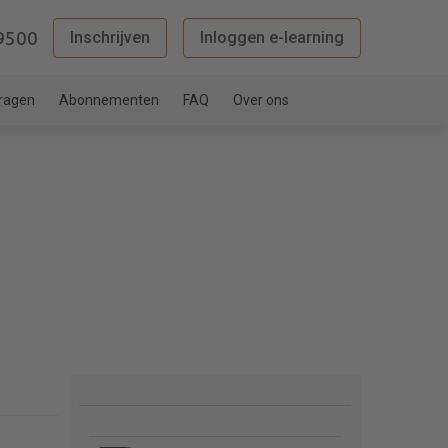
9500
Inschrijven
Inloggen e-learning
vragen
Abonnementen
FAQ
Over ons