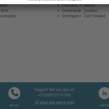
tail
Friesland
Utecht
r BHV
Gelderland
Zeeland
ncompany
Groningen
Zuid Holland
Vragen? Bel ons gerust:
+31(0)85 0719 500
of stuur ons een e-mail
Bel mij
LinkedI