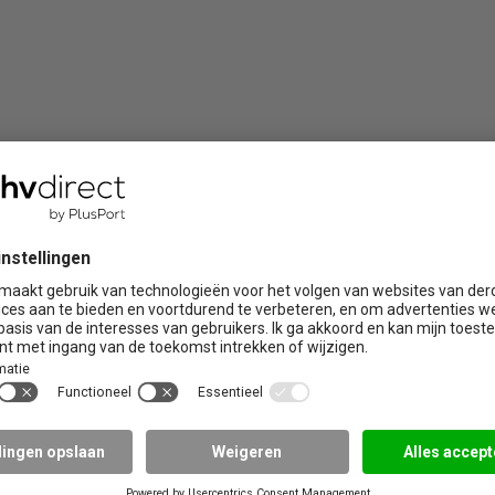
ire trainingen
Praktijklocaties
Brabant
Limburg
 de zorg
Drenthe
Noord Holland
Flevoland
Overijssel