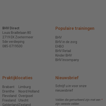
Populaire trainingen
BHV Direct
Louis Braillelaan 80
2719 EK Zoetermeer
BHV
5de verdieping
BHV in de zorg
085-0719500
EHBO
BHV Retail
Kinder BHV
BHV Incompany
Praktijklocaties
Nieuwsbrief
Schrijf u in voor onze
Brabant
Limburg
nieuwsbrief
Drenthe
Noord Holland
Flevoland
Overijssel
Velden die gemarkeerd zijn met een
*
Friesland
Utecht
zijn vereiste velden
Gelderland
Zeeland