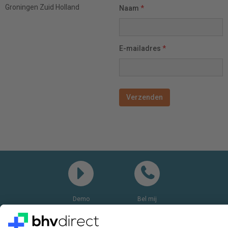
Groningen
Zuid Holland
Naam
*
E-mailadres
*
Demo
Bel mij