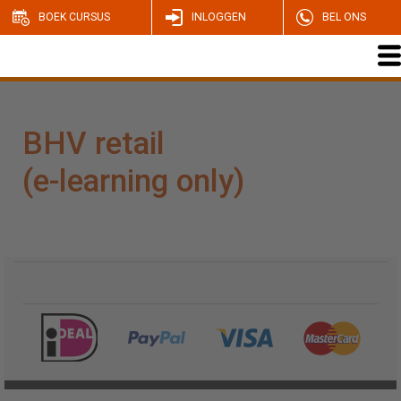
BOEK CURSUS
INLOGGEN
BEL ONS
BHV retail
(e-learning only)