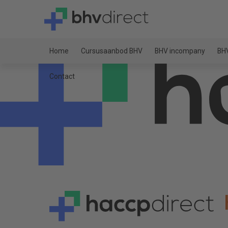
Home
Cursusaanbod BHV
BHV incompany
BHV
Contact