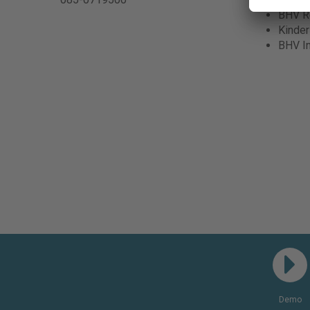
BHV Re
Kinde
BHV I
Demo