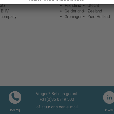
tail
Friesland
Utecht
r BHV
Gelderland
Zeeland
ncompany
Groningen
Zuid Holland
Vragen? Bel ons gerust:
+31(0)85 0719 500
of stuur ons een e-mail
Bel mij
LinkedI