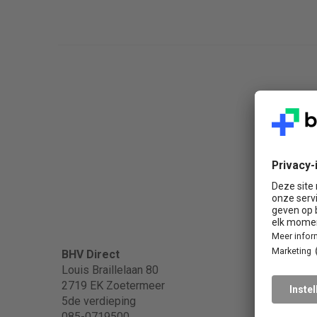
Popula
BHV Direct
Louis Braillelaan 80
2719 EK Zoetermeer
BHV
5de verdieping
BHV in
085-0719500
EHBO