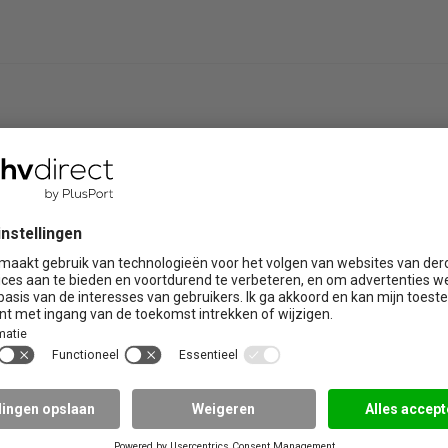
ire trainingen
Praktijklocaties
Brabant
Limburg
 de zorg
Drenthe
Noord Holland
Flevoland
Overijssel