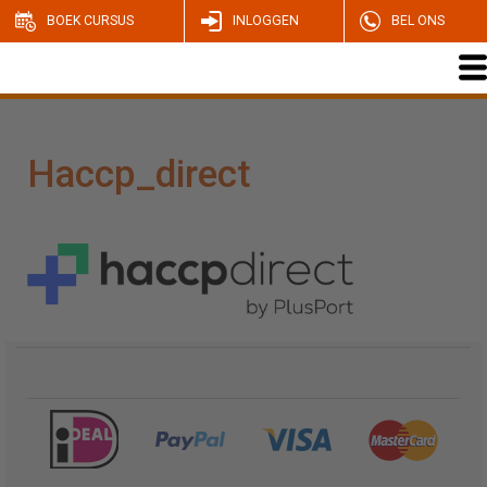
BOEK CURSUS
INLOGGEN
BEL ONS
Haccp_direct