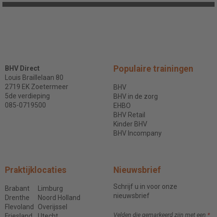
Populaire trainingen
BHV Direct
Louis Braillelaan 80
2719 EK Zoetermeer
BHV
5de verdieping
BHV in de zorg
085-0719500
EHBO
BHV Retail
Kinder BHV
BHV Incompany
Praktijklocaties
Nieuwsbrief
Schrijf u in voor onze
Brabant
Limburg
nieuwsbrief
Drenthe
Noord Holland
Flevoland
Overijssel
Velden die gemarkeerd zijn met een
*
Friesland
Utecht